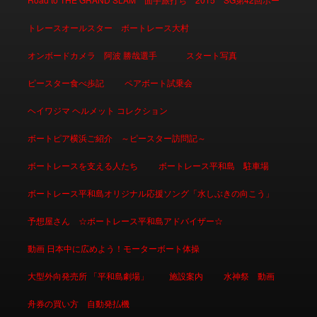
トレースオールスター ボートレース大村
オンボードカメラ 阿波 勝哉選手
スタート写真
ピースター食べ歩記
ペアボート試乗会
ヘイワジマ ヘルメット コレクション
ボートピア横浜ご紹介 ～ピースター訪問記～
ボートレースを支える人たち
ボートレース平和島 駐車場
ボートレース平和島オリジナル応援ソング「水しぶきの向こう」
予想屋さん ☆ボートレース平和島アドバイザー☆
動画 日本中に広めよう！モーターボート体操
大型外向発売所 「平和島劇場」
施設案内
水神祭 動画
舟券の買い方 自動発払機