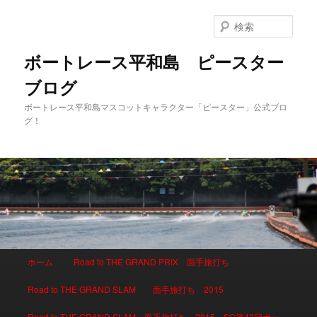
検
索
ボートレース平和島 ピースター
ブログ
ボートレース平和島マスコットキャラクター「ピースター」公式ブロ
グ！
メインメニュー
ホーム
Road to THE GRAND PRIX 面手旅打ち
メインコンテンツへ移動
サブコンテンツへ移動
Road to THE GRAND SLAM 面手旅打ち 2015
Road to THE GRAND SLAM 面手旅打ち 2015 SG第42回ボー