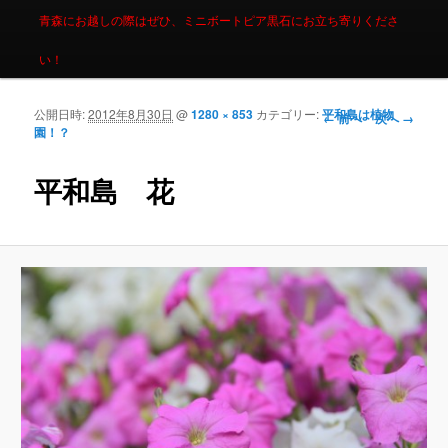
青森にお越しの際はぜひ、ミニボートピア黒石にお立ち寄りくださ
い！
公開日時:
2012年8月30日
@
1280 × 853
カテゴリー:
平和島は植物
画像ナビゲーシ
← 前へ
次へ →
園！？
ョン
平和島 花