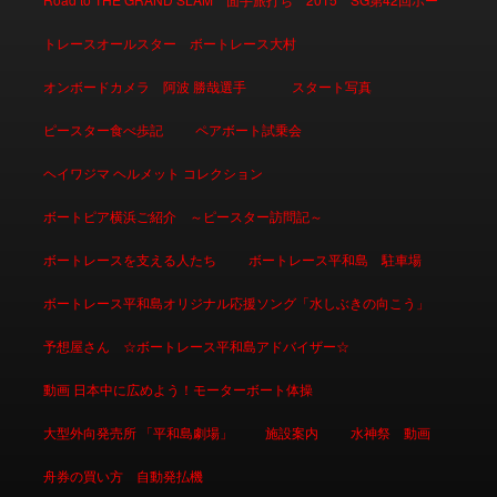
トレースオールスター ボートレース大村
オンボードカメラ 阿波 勝哉選手
スタート写真
ピースター食べ歩記
ペアボート試乗会
ヘイワジマ ヘルメット コレクション
ボートピア横浜ご紹介 ～ピースター訪問記～
ボートレースを支える人たち
ボートレース平和島 駐車場
ボートレース平和島オリジナル応援ソング「水しぶきの向こう」
予想屋さん ☆ボートレース平和島アドバイザー☆
動画 日本中に広めよう！モーターボート体操
大型外向発売所 「平和島劇場」
施設案内
水神祭 動画
舟券の買い方 自動発払機