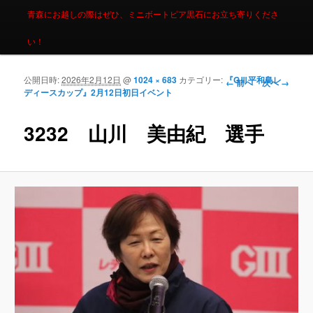
青森にお越しの際はぜひ、ミニボートピア黒石にお立ち寄りくださ
い！
公開日時:
2026年2月12日
@
1024 × 683
カテゴリー:
『GⅢ平和島レ
画像ナビゲーシ
← 前へ
次へ →
ディースカップ』2月12日初日イベント
ョン
3232 山川 美由紀 選手