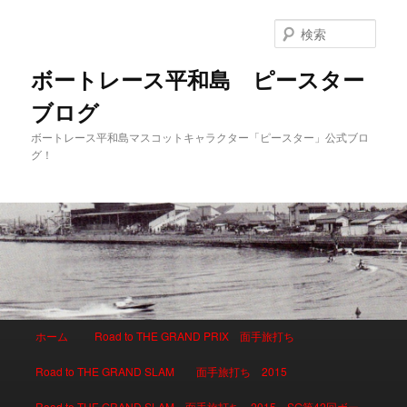
検
索
ボートレース平和島 ピースター
ブログ
ボートレース平和島マスコットキャラクター「ピースター」公式ブロ
グ！
メインメニュー
ホーム
Road to THE GRAND PRIX 面手旅打ち
メインコンテンツへ移動
サブコンテンツへ移動
Road to THE GRAND SLAM 面手旅打ち 2015
Road to THE GRAND SLAM 面手旅打ち 2015 SG第42回ボー