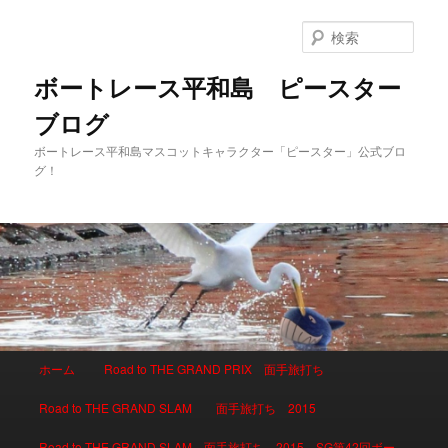
検
索
ボートレース平和島 ピースター
ブログ
ボートレース平和島マスコットキャラクター「ピースター」公式ブロ
グ！
メインメニュー
ホーム
Road to THE GRAND PRIX 面手旅打ち
メインコンテンツへ移動
サブコンテンツへ移動
Road to THE GRAND SLAM 面手旅打ち 2015
Road to THE GRAND SLAM 面手旅打ち 2015 SG第42回ボー