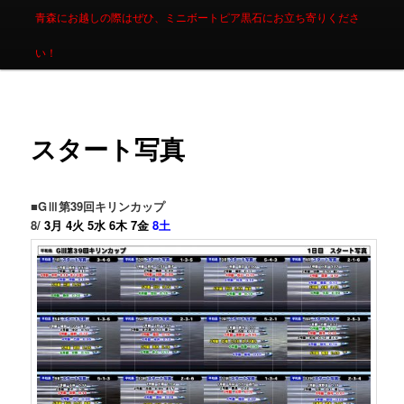
青森にお越しの際はぜひ、ミニボートピア黒石にお立ち寄りくださ
い！
スタート写真
■GⅢ第39回キリンカップ
8/
3月
4火
5水
6木
7金
8土