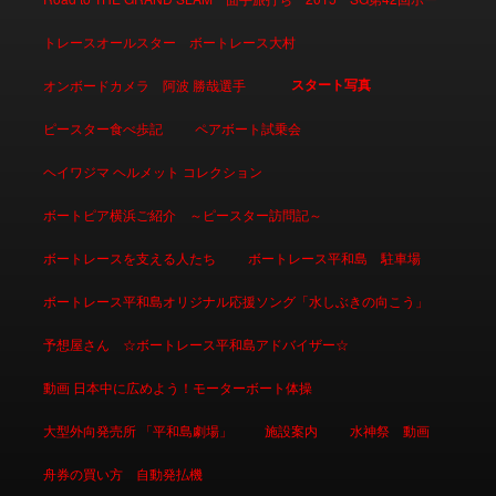
トレースオールスター ボートレース大村
スタート写真
オンボードカメラ 阿波 勝哉選手
ピースター食べ歩記
ペアボート試乗会
ヘイワジマ ヘルメット コレクション
ボートピア横浜ご紹介 ～ピースター訪問記～
ボートレースを支える人たち
ボートレース平和島 駐車場
ボートレース平和島オリジナル応援ソング「水しぶきの向こう」
予想屋さん ☆ボートレース平和島アドバイザー☆
動画 日本中に広めよう！モーターボート体操
大型外向発売所 「平和島劇場」
施設案内
水神祭 動画
舟券の買い方 自動発払機