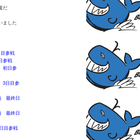
援だ
いました
日目参戦
日参戦
初日参
3日目参
) 最終日
) 最終日
日目参戦