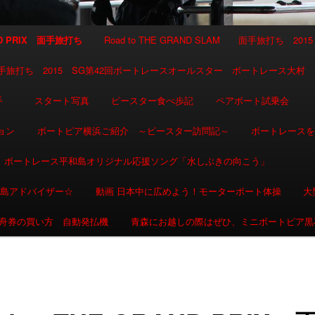
AND PRIX 面手旅打ち
Road to THE GRAND SLAM 面手旅打ち 2015
SLAM 面手旅打ち 2015 SG第42回ボートレースオールスター ボートレース大村
選手
スタート写真
ピースター食べ歩記
ペアボート試乗会
ョン
ボートピア横浜ご紹介 ～ピースター訪問記～
ボートレース
ボートレース平和島オリジナル応援ソング「水しぶきの向こう」
和島アドバイザー☆
動画 日本中に広めよう！モーターボート体操
大
舟券の買い方 自動発払機
青森にお越しの際はぜひ、ミニボートピア黒