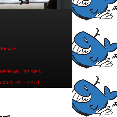
を支える人たち
型外向発売所 「平和島劇場」
石にお立ち寄りください！