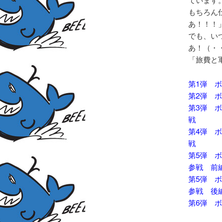
もちろん
あ！！！
でも、い
あ！（・
「旅費と
第1弾 
第2弾 
第3弾
戦
第4弾
戦
第5弾 
参戦 前
第5弾 
参戦 後
第6弾 