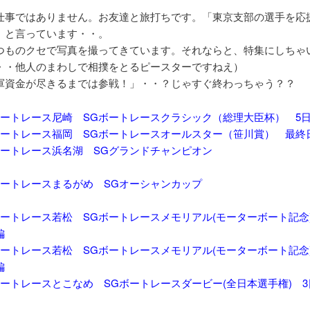
仕事ではありません。お友達と旅打ちです。「東京支部の選手を応
」と言っています・・。
つものクセで写真を撮ってきています。それならと、特集にしちゃ
・・他人のまわしで相撲をとるピースターですねえ）
軍資金が尽きるまでは参戦！」・・？じゃすぐ終わっちゃう？？
ボートレース尼崎
SGボートレースクラシック（総理大臣杯） 5
ボートレース福岡 SGボートレースオールスター（笹川賞） 最終
 ボートレース浜名湖 SGグランドチャンピオン 
 ボートレースまるがめ SGオーシャンカップ 
ボートレース若松 SGボートレースメモリアル(モーターボート記念
編
ボートレース若松 SGボートレースメモリアル(モーターボート記念
編
ボートレースとこなめ SGボートレースダービー(全日本選手権)
3