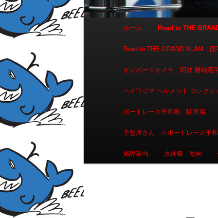
メインメニュー
ホーム
Road to THE GR
メインコンテンツへ移動
サブコンテンツへ移動
Road to THE GRAND 
オンボードカメラ 阿波 勝哉
ヘイワジマ ヘルメット コレクシ
ボートレース平和島 駐車場
予想屋さん ☆ボートレース平
施設案内
水神祭 動画