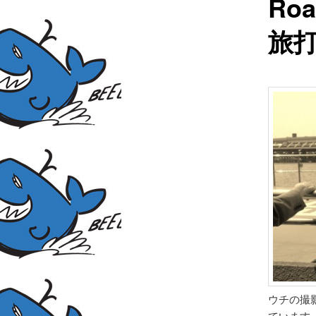
Roa
旅
ウチの撮
ています