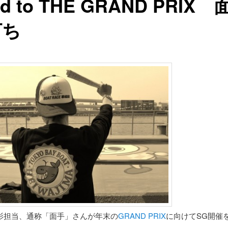
d to THE GRAND PRIX 
打ち
影担当、通称「面手」さんが年末の
GRAND PRIX
に向けてSG開催
。