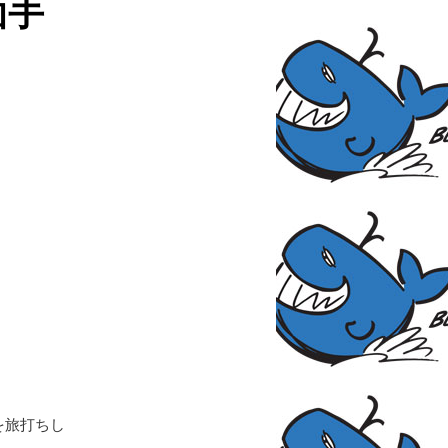
面手
を旅打ちし