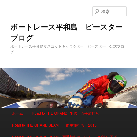
検
索
ボートレース平和島 ピースター
ブログ
ボートレース平和島マスコットキャラクター「ピースター」公式ブロ
グ！
メインメニュー
ホーム
Road to THE GRAND PRIX 面手旅打ち
メインコンテンツへ移動
サブコンテンツへ移動
Road to THE GRAND SLAM 面手旅打ち 2015
Road to THE GRAND SLAM 面手旅打ち 2015 SG第42回ボー