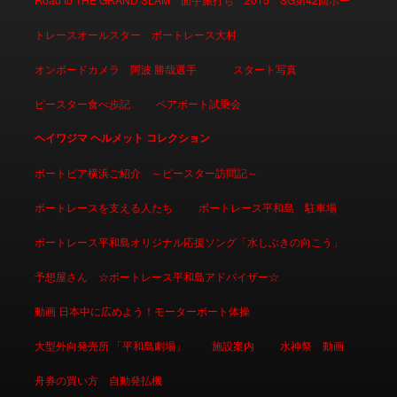
トレースオールスター ボートレース大村
オンボードカメラ 阿波 勝哉選手
スタート写真
ピースター食べ歩記
ペアボート試乗会
ヘイワジマ ヘルメット コレクション
ボートピア横浜ご紹介 ～ピースター訪問記～
ボートレースを支える人たち
ボートレース平和島 駐車場
ボートレース平和島オリジナル応援ソング「水しぶきの向こう」
予想屋さん ☆ボートレース平和島アドバイザー☆
動画 日本中に広めよう！モーターボート体操
大型外向発売所 「平和島劇場」
施設案内
水神祭 動画
舟券の買い方 自動発払機