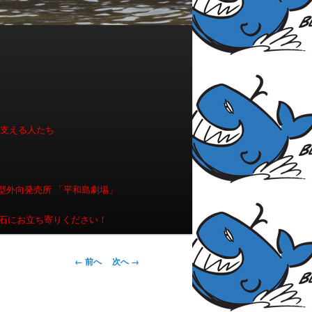
を支える人たち
型外向発売所 「平和島劇場」
石にお立ち寄りください！
画像ナビゲー
← 前へ
次へ →
ション