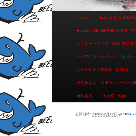
メインメニュー
ホーム
Road to THE GR
メインコンテンツへ移動
サブコンテンツへ移動
Road to THE GRAND 
オンボードカメラ 阿波 勝哉
ヘイワジマ ヘルメット コレクシ
ボートレース平和島 駐車場
予想屋さん ☆ボートレース平
施設案内
水神祭 動画
公開日時:
2026年2月12日
@
1024 ×