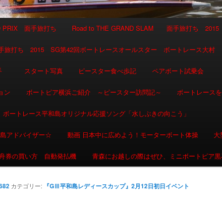
AND PRIX 面手旅打ち
Road to THE GRAND SLAM 面手旅打ち 2015
SLAM 面手旅打ち 2015 SG第42回ボートレースオールスター ボートレース大村
選手
スタート写真
ピースター食べ歩記
ペアボート試乗会
ョン
ボートピア横浜ご紹介 ～ピースター訪問記～
ボートレース
ボートレース平和島オリジナル応援ソング「水しぶきの向こう」
和島アドバイザー☆
動画 日本中に広めよう！モーターボート体操
大
舟券の買い方 自動発払機
青森にお越しの際はぜひ、ミニボートピア黒
 682
カテゴリー:
『GⅢ平和島レディースカップ』2月12日初日イベント