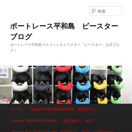
検
索
ボートレース平和島 ピースター
ブログ
ボートレース平和島マスコットキャラクター「ピースター」公式ブロ
グ！
メインメニュー
ホーム
Road to THE GRAND PRIX 面手旅打ち
メインコンテンツへ移動
サブコンテンツへ移動
Road to THE GRAND SLAM 面手旅打ち 2015
Road to THE GRAND SLAM 面手旅打ち 2015 SG第42回ボー