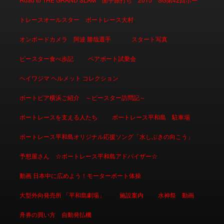
トレースオールスター ボートレース大村
オンボードカメラ 阿波 勝哉選手
スタート写真
ピースター食べ歩記
ペアボート試乗会
ヘイワジマ ヘルメット コレクション
ボートピア横浜ご紹介 ～ピースター訪問記～
ボートレースを支える人たち
ボートレース平和島 駐車場
ボートレース平和島オリジナル応援ソング「水しぶきの向こう」
予想屋さん ☆ボートレース平和島アドバイザー☆
動画 日本中に広めよう！モーターボート体操
大型外向発売所 「平和島劇場」
施設案内
水神祭 動画
舟券の買い方 自動発払機