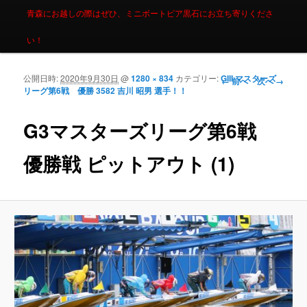
青森にお越しの際はぜひ、ミニボートピア黒石にお立ち寄りくださ
い！
公開日時:
2020年9月30日
@
1280 × 834
カテゴリー:
GIII マスターズ
画像ナビゲーシ
← 前へ
次へ →
リーグ第6戦 優勝 3582 吉川 昭男 選手！！
ョン
G3マスターズリーグ第6戦
優勝戦 ピットアウト (1)