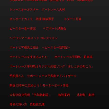
トレースオールスター ボートレース大村
オンボードカメラ 阿波 勝哉選手
スタート写真
ピースター食べ歩記
ペアボート試乗会
ヘイワジマ ヘルメット コレクション
ボートピア横浜ご紹介 ～ピースター訪問記～
ボートレースを支える人たち
ボートレース平和島 駐車場
ボートレース平和島オリジナル応援ソング「水しぶきの向こう」
予想屋さん ☆ボートレース平和島アドバイザー☆
動画 日本中に広めよう！モーターボート体操
大型外向発売所 「平和島劇場」
施設案内
水神祭 動画
舟券の買い方 自動発払機