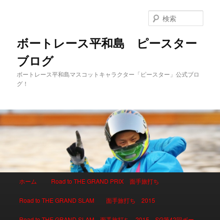
検
索
ボートレース平和島 ピースター
ブログ
ボートレース平和島マスコットキャラクター「ピースター」公式ブロ
グ！
メインメニュー
ホーム
Road to THE GRAND PRIX 面手旅打ち
メインコンテンツへ移動
サブコンテンツへ移動
Road to THE GRAND SLAM 面手旅打ち 2015
Road to THE GRAND SLAM 面手旅打ち 2015 SG第42回ボー