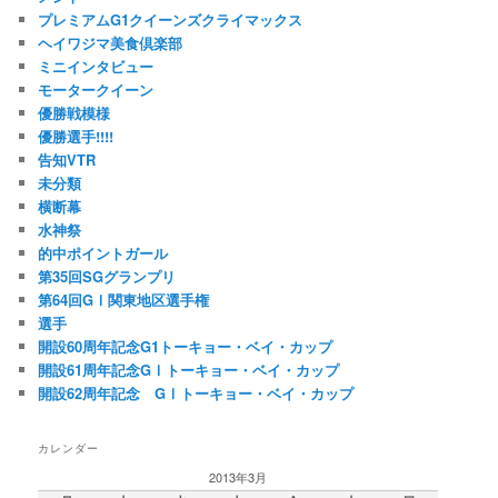
プレミアムG1クイーンズクライマックス
ヘイワジマ美食倶楽部
ミニインタビュー
モータークイーン
優勝戦模様
優勝選手!!!!
告知VTR
未分類
横断幕
水神祭
的中ポイントガール
第35回SGグランプリ
第64回GⅠ関東地区選手権
選手
開設60周年記念G1トーキョー・ベイ・カップ
開設61周年記念GⅠトーキョー・ベイ・カップ
開設62周年記念 GⅠトーキョー・ベイ・カップ
カレンダー
2013年3月