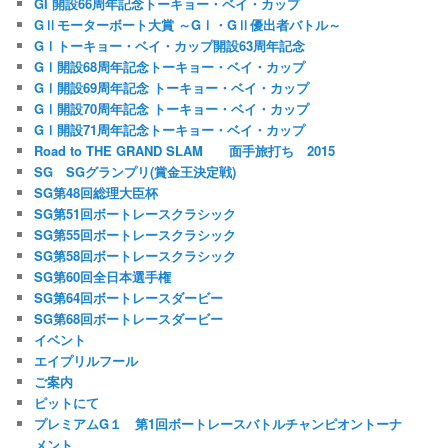
GI 開設66周年記念トーキョー・ベイ・カップ
GⅡモーターボート大賞 ～GⅠ・GⅡ優出者バトル～
GⅠトーキョー・ベイ・カップ開設63周年記念
GⅠ開設68周年記念トーキョー・ベイ・カップ
GⅠ開設69周年記念 トーキョー・ベイ・カップ
GⅠ開設70周年記念 トーキョー・ベイ・カップ
GⅠ開設71周年記念トーキョー・ベイ・カップ
Road to THE GRAND SLAM 面手旅打ち 2015
SG SGグランプリ(賞金王決定戦)
SG第48回総理大臣杯
SG第51回ボートレースクラシック
SG第55回ボートレースクラシック
SG第58回ボートレースクラシック
SG第60回全日本選手権
SG第64回ボートレースダービー
SG第68回ボートレースダービー
イベント
エイプリルフール
ご案内
ピットにて
プレミアムG１ 第1回ボートレースバトルチャンピオントーナ
メント