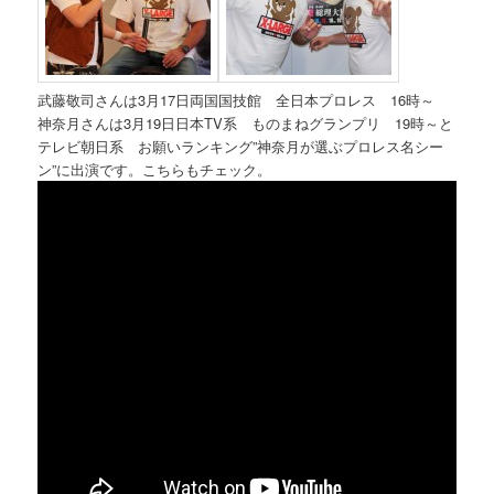
武藤敬司さんは3月17日両国国技館 全日本プロレス 16時～
神奈月さんは3月19日日本TV系 ものまねグランプリ 19時～と
テレビ朝日系 お願いランキング”神奈月が選ぶプロレス名シー
ン”に出演です。こちらもチェック。