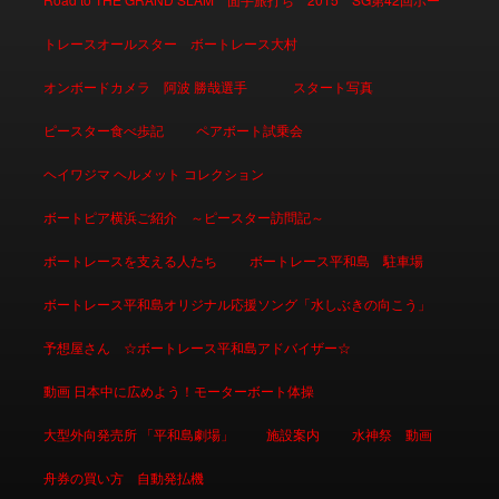
トレースオールスター ボートレース大村
オンボードカメラ 阿波 勝哉選手
スタート写真
ピースター食べ歩記
ペアボート試乗会
ヘイワジマ ヘルメット コレクション
ボートピア横浜ご紹介 ～ピースター訪問記～
ボートレースを支える人たち
ボートレース平和島 駐車場
ボートレース平和島オリジナル応援ソング「水しぶきの向こう」
予想屋さん ☆ボートレース平和島アドバイザー☆
動画 日本中に広めよう！モーターボート体操
大型外向発売所 「平和島劇場」
施設案内
水神祭 動画
舟券の買い方 自動発払機