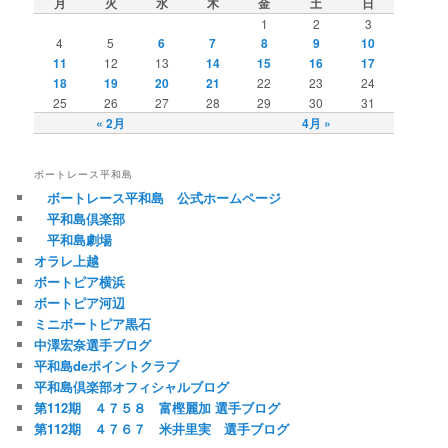
月
火
水
木
金
土
日
1
2
3
4
5
6
7
8
9
10
11
12
13
14
15
16
17
18
19
20
21
22
23
24
25
26
27
28
29
30
31
« 2月
4月 »
ボートレース平和島
ボートレース平和島 公式ホームページ
平和島倶楽部
平和島劇場
オラレ上越
ボートピア横浜
ボートピア河辺
ミニボートピア黒石
中澤宏奈選手ブログ
平和島deポイントクラブ
平和島倶楽部オフィシャルブログ
第112期 ４７５８ 富樫麗加 選手ブログ
第112期 ４７６７ 米井里実 選手ブログ