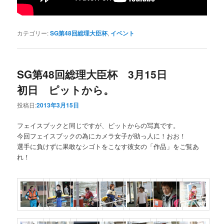
カテゴリー:
SG第48回総理大臣杯
,
イベント
SG第48回総理大臣杯 3月15日
初日 ピットから。
投稿日:
2013年3月15日
フェイスブックと同じですが、ピットからの写真です。
今回フェイスブックの為にカメラ女子が助っ人に！おお！
選手に負けずに果敢なシゴトをこなす彼女の「作品」をご覧あ
れ！