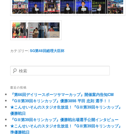
カテゴリー:
SG第48回総理大臣杯
検索
最近の投稿
『第66回デイリースポーツサマーカップ』開催案内告知CM
『GⅢ第39回キリンカップ』優勝3898 平田 忠則 選手！！
★こんせいそんのスタジオ生放送！『GⅢ第39回キリンカップ』
優勝戦日
『GⅢ第39回キリンカップ』優勝戦出場選手公開インタビュー
★こんせいそんのスタジオ生放送！『GⅢ第39回キリンカップ』
準優勝戦日