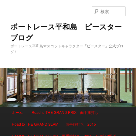
検
索
ボートレース平和島 ピースター
ブログ
ボートレース平和島マスコットキャラクター「ピースター」公式ブロ
グ！
メインメニュー
ホーム
Road to THE GRAND PRIX 面手旅打ち
メインコンテンツへ移動
サブコンテンツへ移動
Road to THE GRAND SLAM 面手旅打ち 2015
Road to THE GRAND SLAM 面手旅打ち 2015 SG第42回ボー