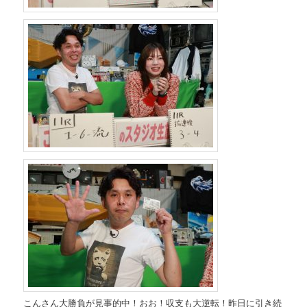
こんさん大勝負が見事的中！おお！収支も大逆転！昨日に引き続