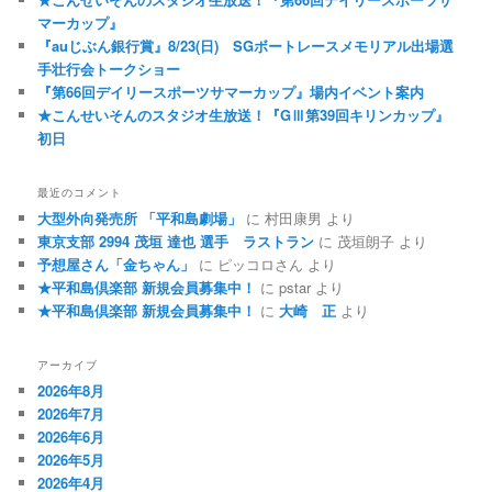
マーカップ』
『auじぶん銀行賞』8/23(日) SGボートレースメモリアル出場選
手壮行会トークショー
『第66回デイリースポーツサマーカップ』場内イベント案内
★こんせいそんのスタジオ生放送！『GⅢ第39回キリンカップ』
初日
最近のコメント
大型外向発売所 「平和島劇場」
に
村田康男
より
東京支部 2994 茂垣 達也 選手 ラストラン
に
茂垣朗子
より
予想屋さん「金ちゃん」
に
ピッコロさん
より
★平和島倶楽部 新規会員募集中！
に
pstar
より
★平和島倶楽部 新規会員募集中！
に
大崎 正
より
アーカイブ
2026年8月
2026年7月
2026年6月
2026年5月
2026年4月