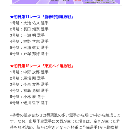
★初日第11レース『新春特別選抜戦』
1号艇：大池 佑来 選手
2号艇：長田 頼宗 選手
3号艇：一瀬 明 選手
4号艇：梶野 学志 選手
5号艇：三浦 敬太 選手
6号艇：戸塚 邦好 選手
★初日第12レース『東京ベイ選抜戦』
1号艇：中野 次郎 選手
2号艇：馬場 剛 選手
3号艇：今泉 友吾 選手
4号艇：福島 勇樹 選手
5号艇：小林 泰 選手
6号艇：蜷川 哲平 選手
※枠番の組み合わせは得票数の多い選手から順に1枠から編成しま
す。なお、出場予定選手に欠員が生じた場合は、空きが生じた枠
番を順次詰め、新たに空きとなった枠番に予備選手1から順次補