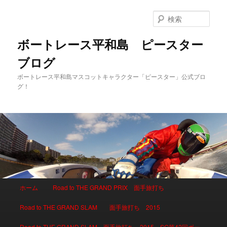
検
索
ボートレース平和島 ピースター
ブログ
ボートレース平和島マスコットキャラクター「ピースター」公式ブロ
グ！
メインメニュー
ホーム
Road to THE GRAND PRIX 面手旅打ち
メインコンテンツへ移動
サブコンテンツへ移動
Road to THE GRAND SLAM 面手旅打ち 2015
Road to THE GRAND SLAM 面手旅打ち 2015 SG第42回ボー