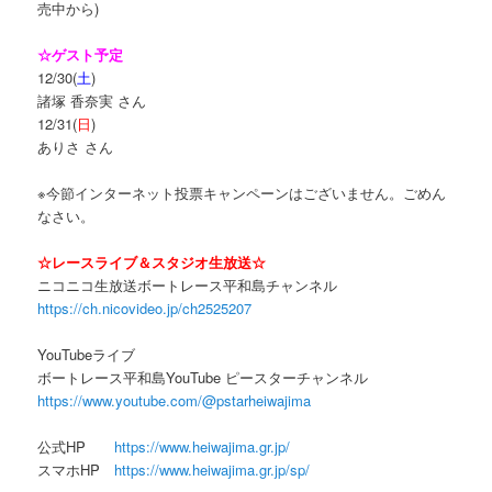
売中から)
☆ゲスト予定
12/30(
土
)
諸塚 香奈実 さん
12/31(
日
)
ありさ さん
※今節インターネット投票キャンペーンはございません。ごめん
なさい。
☆レースライブ＆スタジオ生放送☆
ニコニコ生放送ボートレース平和島チャンネル
https://ch.nicovideo.jp/ch2525207
YouTubeライブ
ボートレース平和島YouTube ピースターチャンネル
https://www.youtube.com/@pstarheiwajima
公式HP
https://www.heiwajima.gr.jp/
スマホHP
https://www.heiwajima.gr.jp/sp/