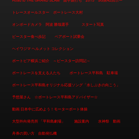
トレースオールスター ボートレース大村
オンボードカメラ 阿波 勝哉選手
スタート写真
ピースター食べ歩記
ペアボート試乗会
ヘイワジマ ヘルメット コレクション
ボートピア横浜ご紹介 ～ピースター訪問記～
ボートレースを支える人たち
ボートレース平和島 駐車場
ボートレース平和島オリジナル応援ソング「水しぶきの向こう」
予想屋さん ☆ボートレース平和島アドバイザー☆
動画 日本中に広めよう！モーターボート体操
大型外向発売所 「平和島劇場」
施設案内
水神祭 動画
舟券の買い方 自動発払機