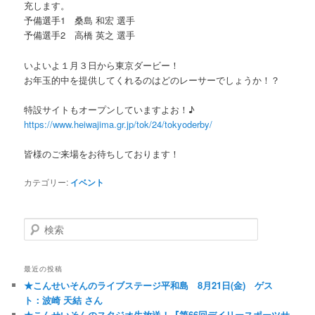
充します。
予備選手1 桑島 和宏 選手
予備選手2 高橋 英之 選手
いよいよ１月３日から東京ダービー！
お年玉的中を提供してくれるのはどのレーサーでしょうか！？
特設サイトもオープンしていますよお！♪
https://www.heiwajima.gr.jp/tok/24/tokyoderby/
皆様のご来場をお待ちしております！
カテゴリー:
イベント
検索
最近の投稿
★こんせいそんのライブステージ平和島 8月21日(金) ゲス
ト：波崎 天結 さん
★こんせいそんのスタジオ生放送！『第66回デイリースポーツサ