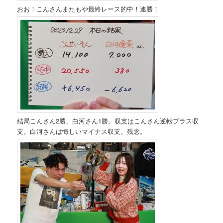
おお！こんさんまたもや最終レース的中！連勝！
結局こんさん2勝、白河さん1勝。収支はこんさん逆転プラス収
支。白河さんは悔しいマイナス収支。残念。