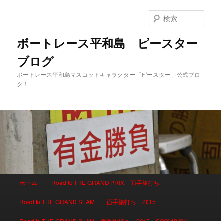
検
索
ボートレース平和島 ピースター
ブログ
ボートレース平和島マスコットキャラクター「ピースター」公式ブロ
グ！
メインメニュー
ホーム
Road to THE GRAND PRIX 面手旅打ち
メインコンテンツへ移動
サブコンテンツへ移動
Road to THE GRAND SLAM 面手旅打ち 2015
Road to THE GRAND SLAM 面手旅打ち 2015 SG第42回ボー