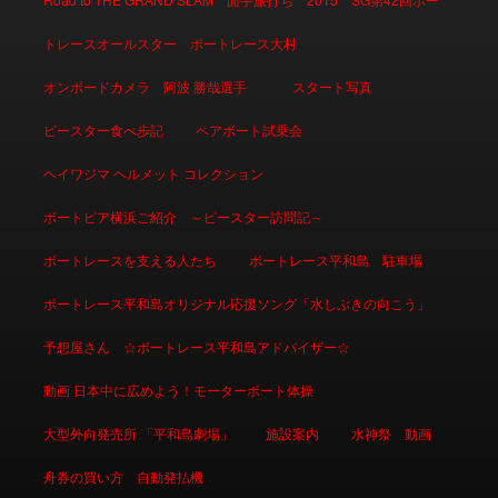
トレースオールスター ボートレース大村
オンボードカメラ 阿波 勝哉選手
スタート写真
ピースター食べ歩記
ペアボート試乗会
ヘイワジマ ヘルメット コレクション
ボートピア横浜ご紹介 ～ピースター訪問記～
ボートレースを支える人たち
ボートレース平和島 駐車場
ボートレース平和島オリジナル応援ソング「水しぶきの向こう」
予想屋さん ☆ボートレース平和島アドバイザー☆
動画 日本中に広めよう！モーターボート体操
大型外向発売所 「平和島劇場」
施設案内
水神祭 動画
舟券の買い方 自動発払機