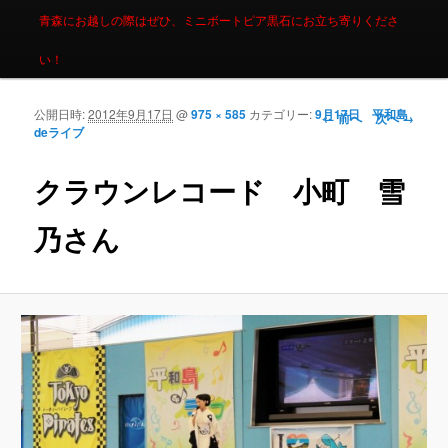
青森にお越しの際はぜひ、ミニボートピア黒石にお立ち寄りくださ
い！
公開日時:
2012年9月17日
@
975 × 585
カテゴリー:
9月17日 平和島
画像ナビゲーシ
← 前へ
次へ →
deライブ
ョン
クラウンレコード 小町 雪
乃さん