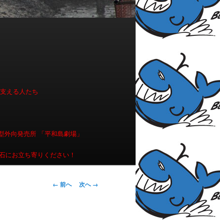
を支える人たち
型外向発売所 「平和島劇場」
石にお立ち寄りください！
画像ナビゲー
← 前へ
次へ →
ション