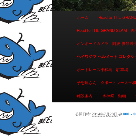
メインメニュー
ホーム
Road to THE GR
メインコンテンツへ移動
サブコンテンツへ移動
Road to THE GRAND 
オンボードカメラ 阿波 勝哉
ヘイワジマ ヘルメット コレクシ
ボートレース平和島 駐車場
予想屋さん ☆ボートレース平
施設案内
水神祭 動画
公開日時:
2014年7月28日
@
800 × 5