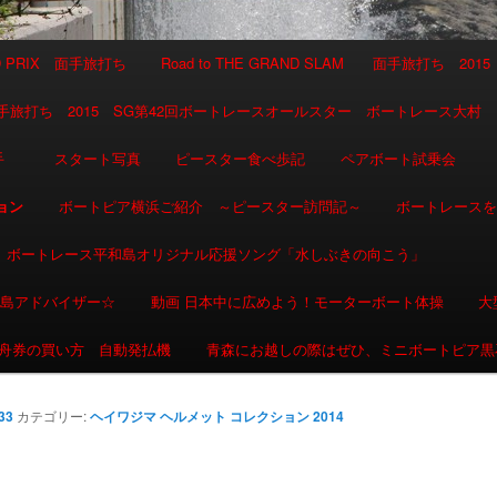
AND PRIX 面手旅打ち
Road to THE GRAND SLAM 面手旅打ち 2015
SLAM 面手旅打ち 2015 SG第42回ボートレースオールスター ボートレース大村
選手
スタート写真
ピースター食べ歩記
ペアボート試乗会
ョン
ボートピア横浜ご紹介 ～ピースター訪問記～
ボートレース
ボートレース平和島オリジナル応援ソング「水しぶきの向こう」
和島アドバイザー☆
動画 日本中に広めよう！モーターボート体操
大
舟券の買い方 自動発払機
青森にお越しの際はぜひ、ミニボートピア黒
33
カテゴリー:
ヘイワジマ ヘルメット コレクション 2014