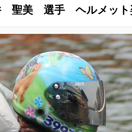
井 聖美 選手 ヘルメット