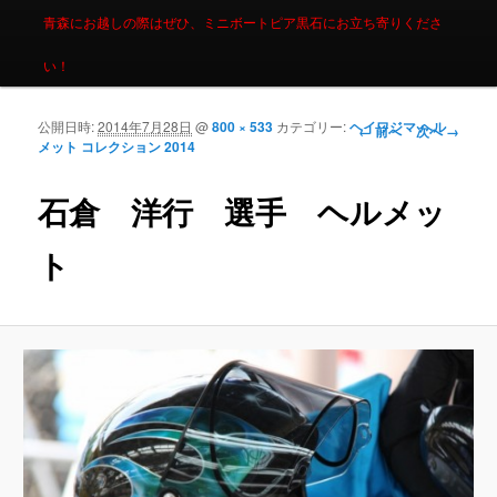
青森にお越しの際はぜひ、ミニボートピア黒石にお立ち寄りくださ
い！
公開日時:
2014年7月28日
@
800 × 533
カテゴリー:
ヘイワジマ ヘル
画像ナビゲーシ
← 前へ
次へ →
メット コレクション 2014
ョン
石倉 洋行 選手 ヘルメッ
ト