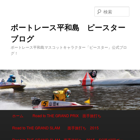
検
索
ボートレース平和島 ピースター
ブログ
ボートレース平和島マスコットキャラクター「ピースター」公式ブロ
グ！
メインメニュー
ホーム
Road to THE GRAND PRIX 面手旅打ち
メインコンテンツへ移動
サブコンテンツへ移動
Road to THE GRAND SLAM 面手旅打ち 2015
Road to THE GRAND SLAM 面手旅打ち 2015 SG第42回ボー