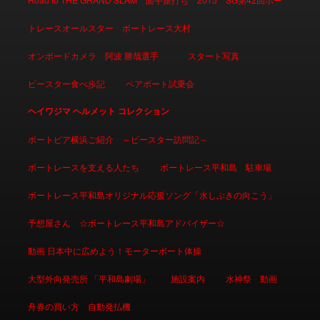
トレースオールスター ボートレース大村
オンボードカメラ 阿波 勝哉選手
スタート写真
ピースター食べ歩記
ペアボート試乗会
ヘイワジマ ヘルメット コレクション
ボートピア横浜ご紹介 ～ピースター訪問記～
ボートレースを支える人たち
ボートレース平和島 駐車場
ボートレース平和島オリジナル応援ソング「水しぶきの向こう」
予想屋さん ☆ボートレース平和島アドバイザー☆
動画 日本中に広めよう！モーターボート体操
大型外向発売所 「平和島劇場」
施設案内
水神祭 動画
舟券の買い方 自動発払機