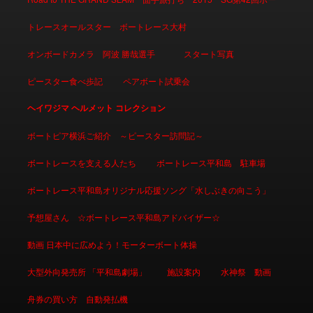
トレースオールスター ボートレース大村
オンボードカメラ 阿波 勝哉選手
スタート写真
ピースター食べ歩記
ペアボート試乗会
ヘイワジマ ヘルメット コレクション
ボートピア横浜ご紹介 ～ピースター訪問記～
ボートレースを支える人たち
ボートレース平和島 駐車場
ボートレース平和島オリジナル応援ソング「水しぶきの向こう」
予想屋さん ☆ボートレース平和島アドバイザー☆
動画 日本中に広めよう！モーターボート体操
大型外向発売所 「平和島劇場」
施設案内
水神祭 動画
舟券の買い方 自動発払機