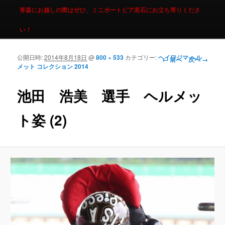
青森にお越しの際はぜひ、ミニボートピア黒石にお立ち寄りくださ
い！
公開日時:
2014年8月18日
@
800 × 533
カテゴリー:
ヘイワジマ ヘル
画像ナビゲーシ
← 前へ
次へ →
メット コレクション 2014
ョン
池田 浩美 選手 ヘルメッ
ト姿 (2)