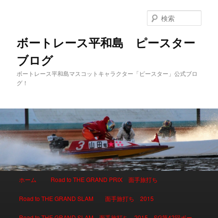
検
索
ボートレース平和島 ピースター
ブログ
ボートレース平和島マスコットキャラクター「ピースター」公式ブロ
グ！
メインメニュー
ホーム
Road to THE GRAND PRIX 面手旅打ち
メインコンテンツへ移動
サブコンテンツへ移動
Road to THE GRAND SLAM 面手旅打ち 2015
Road to THE GRAND SLAM 面手旅打ち 2015 SG第42回ボー