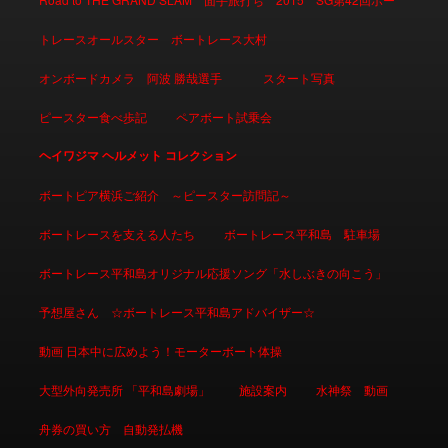
トレースオールスター ボートレース大村
オンボードカメラ 阿波 勝哉選手
スタート写真
ピースター食べ歩記
ペアボート試乗会
ヘイワジマ ヘルメット コレクション
ボートピア横浜ご紹介 ～ピースター訪問記～
ボートレースを支える人たち
ボートレース平和島 駐車場
ボートレース平和島オリジナル応援ソング「水しぶきの向こう」
予想屋さん ☆ボートレース平和島アドバイザー☆
動画 日本中に広めよう！モーターボート体操
大型外向発売所 「平和島劇場」
施設案内
水神祭 動画
舟券の買い方 自動発払機