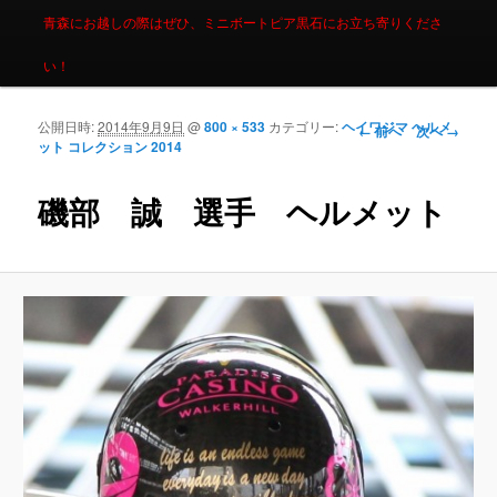
青森にお越しの際はぜひ、ミニボートピア黒石にお立ち寄りくださ
い！
公開日時:
2014年9月9日
@
800 × 533
カテゴリー:
ヘイワジマ ヘルメ
画像ナビゲーシ
← 前へ
次へ →
ット コレクション 2014
ョン
磯部 誠 選手 ヘルメット