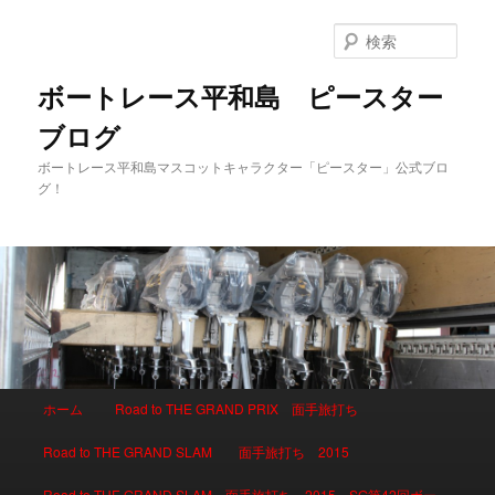
検
索
ボートレース平和島 ピースター
ブログ
ボートレース平和島マスコットキャラクター「ピースター」公式ブロ
グ！
メインメニュー
ホーム
Road to THE GRAND PRIX 面手旅打ち
メインコンテンツへ移動
サブコンテンツへ移動
Road to THE GRAND SLAM 面手旅打ち 2015
Road to THE GRAND SLAM 面手旅打ち 2015 SG第42回ボー