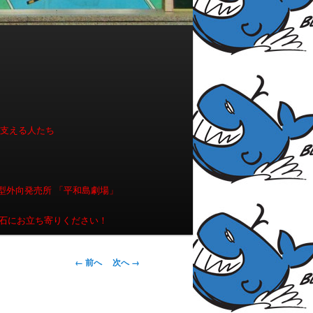
を支える人たち
型外向発売所 「平和島劇場」
石にお立ち寄りください！
画像ナビゲー
← 前へ
次へ →
ション