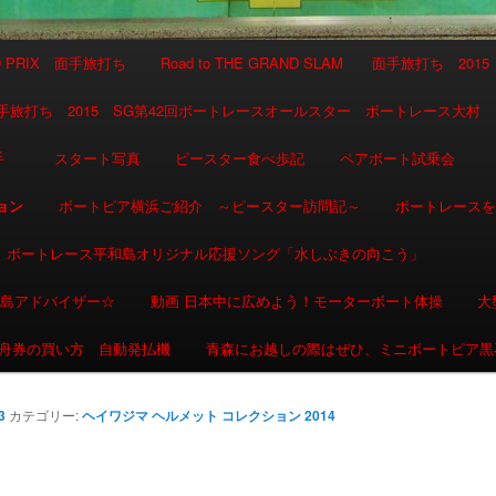
AND PRIX 面手旅打ち
Road to THE GRAND SLAM 面手旅打ち 2015
SLAM 面手旅打ち 2015 SG第42回ボートレースオールスター ボートレース大村
選手
スタート写真
ピースター食べ歩記
ペアボート試乗会
ョン
ボートピア横浜ご紹介 ～ピースター訪問記～
ボートレース
ボートレース平和島オリジナル応援ソング「水しぶきの向こう」
和島アドバイザー☆
動画 日本中に広めよう！モーターボート体操
大
舟券の買い方 自動発払機
青森にお越しの際はぜひ、ミニボートピア黒
3
カテゴリー:
ヘイワジマ ヘルメット コレクション 2014