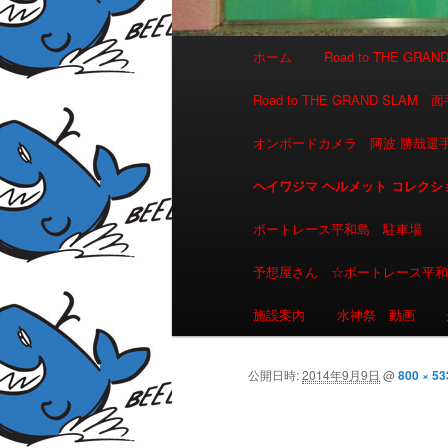
メインメニュー
ホーム
Road to THE GR
メインコンテンツへ移動
サブコンテンツへ移動
Road to THE GRAND 
オンボードカメラ 阿波 勝哉
ヘイワジマ ヘルメット コレクシ
ボートレース平和島 駐車場
予想屋さん ☆ボートレース平
施設案内
水神祭 動画
公開日時:
2014年9月9日
@
800 × 53