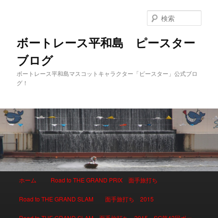
検
索
ボートレース平和島 ピースター
ブログ
ボートレース平和島マスコットキャラクター「ピースター」公式ブロ
グ！
メインメニュー
ホーム
Road to THE GRAND PRIX 面手旅打ち
メインコンテンツへ移動
サブコンテンツへ移動
Road to THE GRAND SLAM 面手旅打ち 2015
Road to THE GRAND SLAM 面手旅打ち 2015 SG第42回ボー