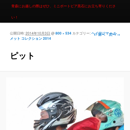
青森にお越しの際はぜひ、ミニボートピア黒石にお立ち寄りくださ
い！
公開日時:
2014年10月3日
@
800 × 534
カテゴリー:
ヘイワジマ ヘル
画像ナビゲーシ
← 前へ
次へ →
メット コレクション 2014
ョン
ピット