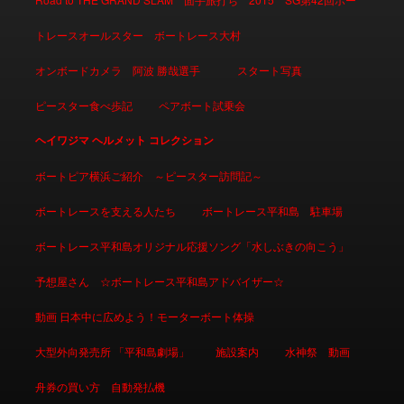
トレースオールスター ボートレース大村
オンボードカメラ 阿波 勝哉選手
スタート写真
ピースター食べ歩記
ペアボート試乗会
ヘイワジマ ヘルメット コレクション
ボートピア横浜ご紹介 ～ピースター訪問記～
ボートレースを支える人たち
ボートレース平和島 駐車場
ボートレース平和島オリジナル応援ソング「水しぶきの向こう」
予想屋さん ☆ボートレース平和島アドバイザー☆
動画 日本中に広めよう！モーターボート体操
大型外向発売所 「平和島劇場」
施設案内
水神祭 動画
舟券の買い方 自動発払機