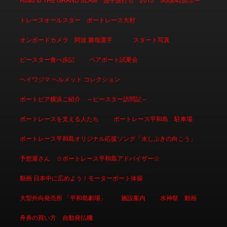
トレースオールスター ボートレース大村
オンボードカメラ 阿波 勝哉選手
スタート写真
ピースター食べ歩記
ペアボート試乗会
ヘイワジマ ヘルメット コレクション
ボートピア横浜ご紹介 ～ピースター訪問記～
ボートレースを支える人たち
ボートレース平和島 駐車場
ボートレース平和島オリジナル応援ソング「水しぶきの向こう」
予想屋さん ☆ボートレース平和島アドバイザー☆
動画 日本中に広めよう！モーターボート体操
大型外向発売所 「平和島劇場」
施設案内
水神祭 動画
舟券の買い方 自動発払機