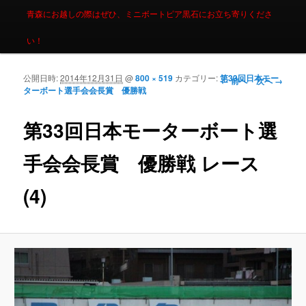
青森にお越しの際はぜひ、ミニボートピア黒石にお立ち寄りくださ
い！
公開日時:
2014年12月31日
@
800 × 519
カテゴリー:
第33回日本モー
画像ナビゲーシ
← 前へ
次へ →
ターボート選手会会長賞 優勝戦
ョン
第33回日本モーターボート選
手会会長賞 優勝戦 レース
(4)