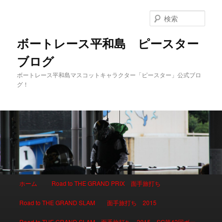
検
索
ボートレース平和島 ピースター
ブログ
ボートレース平和島マスコットキャラクター「ピースター」公式ブロ
グ！
メインメニュー
ホーム
Road to THE GRAND PRIX 面手旅打ち
メインコンテンツへ移動
サブコンテンツへ移動
Road to THE GRAND SLAM 面手旅打ち 2015
Road to THE GRAND SLAM 面手旅打ち 2015 SG第42回ボー