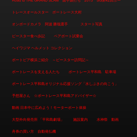
トレースオールスター ボートレース大村
オンボードカメラ 阿波 勝哉選手
スタート写真
ピースター食べ歩記
ペアボート試乗会
ヘイワジマ ヘルメット コレクション
ボートピア横浜ご紹介 ～ピースター訪問記～
ボートレースを支える人たち
ボートレース平和島 駐車場
ボートレース平和島オリジナル応援ソング「水しぶきの向こう」
予想屋さん ☆ボートレース平和島アドバイザー☆
動画 日本中に広めよう！モーターボート体操
大型外向発売所 「平和島劇場」
施設案内
水神祭 動画
舟券の買い方 自動発払機