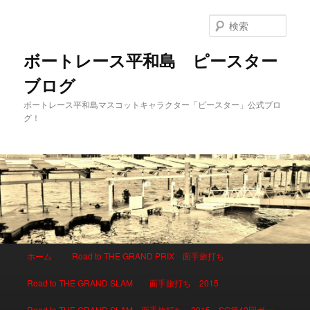
検
索
ボートレース平和島 ピースター
ブログ
ボートレース平和島マスコットキャラクター「ピースター」公式ブロ
グ！
メインメニュー
ホーム
Road to THE GRAND PRIX 面手旅打ち
メインコンテンツへ移動
サブコンテンツへ移動
Road to THE GRAND SLAM 面手旅打ち 2015
Road to THE GRAND SLAM 面手旅打ち 2015 SG第42回ボー