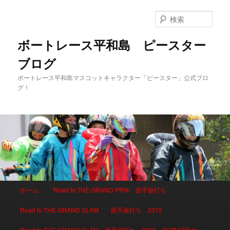
検
索
ボートレース平和島 ピースター
ブログ
ボートレース平和島マスコットキャラクター「ピースター」公式ブロ
グ！
メインメニュー
ホーム
Road to THE GRAND PRIX 面手旅打ち
メインコンテンツへ移動
サブコンテンツへ移動
Road to THE GRAND SLAM 面手旅打ち 2015
Road to THE GRAND SLAM 面手旅打ち 2015 SG第42回ボー