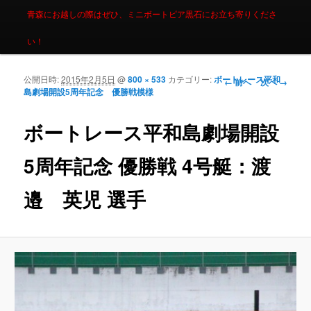
青森にお越しの際はぜひ、ミニボートピア黒石にお立ち寄りくださ
い！
公開日時:
2015年2月5日
@
800 × 533
カテゴリー:
ボートレース平和
画像ナビゲーシ
← 前へ
次へ →
島劇場開設5周年記念 優勝戦模様
ョン
ボートレース平和島劇場開設
5周年記念 優勝戦 4号艇：渡
邉 英児 選手