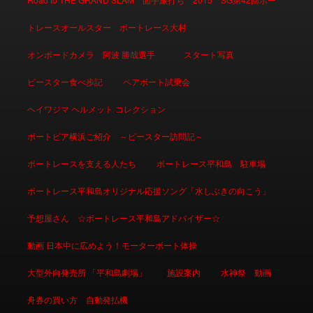
トレースオールスター ボートレース大村
オンボードカメラ 阿波 勝哉選手
スタート写真
ピースター食べ歩記
ペアボート試乗会
ヘイワジマ ヘルメット コレクション
ボートピア横浜ご紹介 ～ピースター訪問記～
ボートレースを支える人たち
ボートレース平和島 駐車場
ボートレース平和島オリジナル応援ソング「水しぶきの向こう」
予想屋さん ☆ボートレース平和島アドバイザー☆
動画 日本中に広めよう！モーターボート体操
大型外向発売所 「平和島劇場」
施設案内
水神祭 動画
舟券の買い方 自動発払機