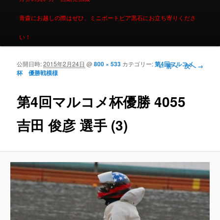
青森にお越しの際はぜひ、ミニボートピア黒石にお立ち寄りくださ
い！
公開日時:
2015年2月24日
@
800 × 533
カテゴリー:
第4回マルコメ
画像ナビゲーシ
← 前へ
次へ →
杯 優勝戦模様
ョン
第4回マルコメ杯優勝 4055
吉田 俊彦 選手 (3)