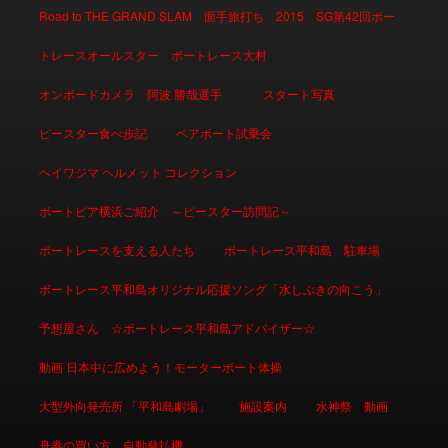
Road to THE GRAND SLAM 面手旅打ち 2015 SG第42回ボー
トレースオールスター ボートレース大村
オンボードカメラ 阿波 勝哉選手
スタート写真
ピースター食べ歩記
ペアボート試乗会
ヘイワジマ ヘルメット コレクション
ボートピア横浜ご紹介 ～ピースター訪問記～
ボートレースを支える人たち
ボートレース平和島 駐車場
ボートレース平和島オリジナル応援ソング「水しぶきの向こう」
予想屋さん ☆ボートレース平和島アドバイザー☆
動画 日本中に広めよう！モーターボート体操
大型外向発売所 「平和島劇場」
施設案内
水神祭 動画
舟券の買い方 自動発払機