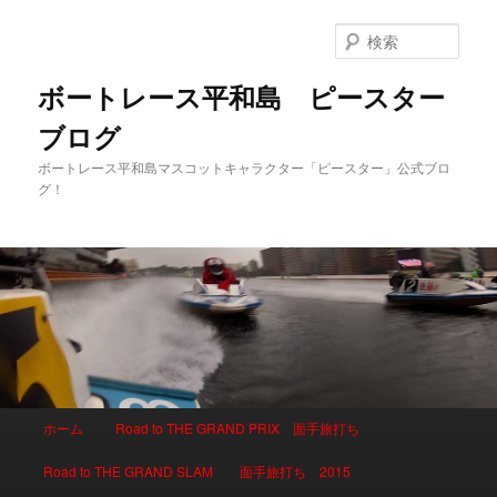
検
索
ボートレース平和島 ピースター
ブログ
ボートレース平和島マスコットキャラクター「ピースター」公式ブロ
グ！
メインメニュー
ホーム
Road to THE GRAND PRIX 面手旅打ち
メインコンテンツへ移動
サブコンテンツへ移動
Road to THE GRAND SLAM 面手旅打ち 2015