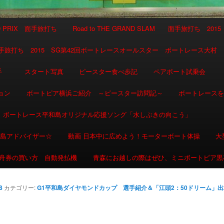
AND PRIX 面手旅打ち
Road to THE GRAND SLAM 面手旅打ち 2015
SLAM 面手旅打ち 2015 SG第42回ボートレースオールスター ボートレース大村
選手
スタート写真
ピースター食べ歩記
ペアボート試乗会
ョン
ボートピア横浜ご紹介 ～ピースター訪問記～
ボートレース
ボートレース平和島オリジナル応援ソング「水しぶきの向こう」
和島アドバイザー☆
動画 日本中に広めよう！モーターボート体操
大
舟券の買い方 自動発払機
青森にお越しの際はぜひ、ミニボートピア黒
8
カテゴリー:
G1平和島ダイヤモンドカップ 選手紹介＆「江頭2：50ドリーム」