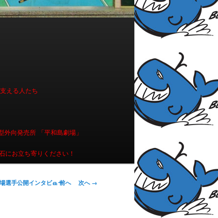
を支える人たち
型外向発売所 「平和島劇場」
石にお立ち寄りください！
画像ナビゲー
← 前へ
次へ →
出場選手公開インタビュー
ション