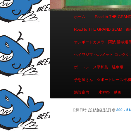
メインメニュー
ホーム
Road to THE GR
メインコンテンツへ移動
サブコンテンツへ移動
Road to THE GRAND 
オンボードカメラ 阿波 勝哉
ヘイワジマ ヘルメット コレクシ
ボートレース平和島 駐車場
予想屋さん ☆ボートレース平
施設案内
水神祭 動画
公開日時:
2015年3月8日
@
800 × 51