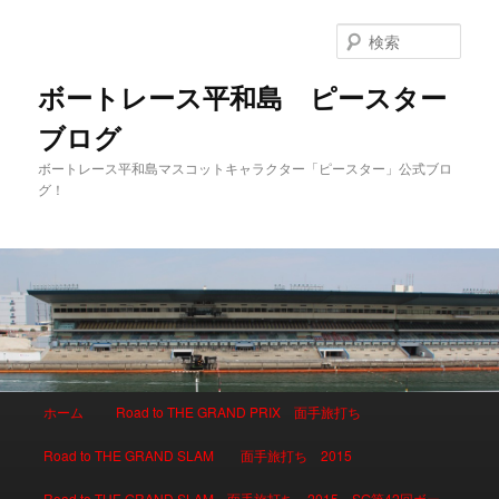
検
索
ボートレース平和島 ピースター
ブログ
ボートレース平和島マスコットキャラクター「ピースター」公式ブロ
グ！
メインメニュー
ホーム
Road to THE GRAND PRIX 面手旅打ち
メインコンテンツへ移動
サブコンテンツへ移動
Road to THE GRAND SLAM 面手旅打ち 2015
Road to THE GRAND SLAM 面手旅打ち 2015 SG第42回ボー