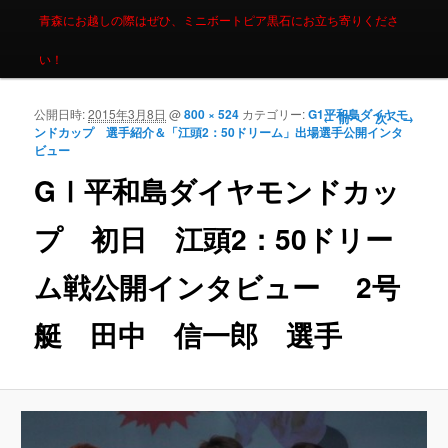
青森にお越しの際はぜひ、ミニボートピア黒石にお立ち寄りくださ
い！
公開日時:
2015年3月8日
@
800 × 524
カテゴリー:
G1平和島ダイヤモ
画像ナビゲーシ
← 前へ
次へ →
ンドカップ 選手紹介＆「江頭2：50ドリーム」出場選手公開インタ
ョン
ビュー
GⅠ平和島ダイヤモンドカッ
プ 初日 江頭2：50ドリー
ム戦公開インタビュー 2号
艇 田中 信一郎 選手