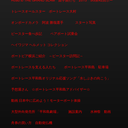
トレースオールスター ボートレース大村
オンボードカメラ 阿波 勝哉選手
スタート写真
ピースター食べ歩記
ペアボート試乗会
ヘイワジマ ヘルメット コレクション
ボートピア横浜ご紹介 ～ピースター訪問記～
ボートレースを支える人たち
ボートレース平和島 駐車場
ボートレース平和島オリジナル応援ソング「水しぶきの向こう」
予想屋さん ☆ボートレース平和島アドバイザー☆
動画 日本中に広めよう！モーターボート体操
大型外向発売所 「平和島劇場」
施設案内
水神祭 動画
舟券の買い方 自動発払機