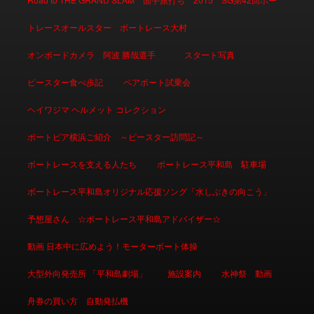
トレースオールスター ボートレース大村
オンボードカメラ 阿波 勝哉選手
スタート写真
ピースター食べ歩記
ペアボート試乗会
ヘイワジマ ヘルメット コレクション
ボートピア横浜ご紹介 ～ピースター訪問記～
ボートレースを支える人たち
ボートレース平和島 駐車場
ボートレース平和島オリジナル応援ソング「水しぶきの向こう」
予想屋さん ☆ボートレース平和島アドバイザー☆
動画 日本中に広めよう！モーターボート体操
大型外向発売所 「平和島劇場」
施設案内
水神祭 動画
舟券の買い方 自動発払機