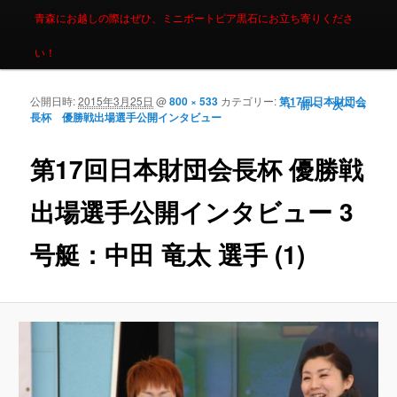
青森にお越しの際はぜひ、ミニボートピア黒石にお立ち寄りくださ
い！
公開日時:
2015年3月25日
@
800 × 533
カテゴリー:
第17回日本財団会
画像ナビゲーシ
← 前へ
次へ →
長杯 優勝戦出場選手公開インタビュー
ョン
第17回日本財団会長杯 優勝戦
出場選手公開インタビュー 3
号艇：中田 竜太 選手 (1)