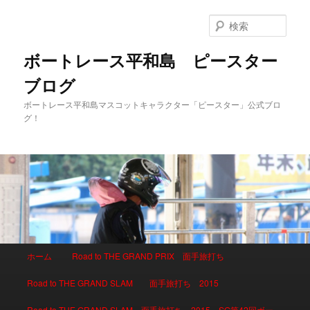
検
索
ボートレース平和島 ピースター
ブログ
ボートレース平和島マスコットキャラクター「ピースター」公式ブロ
グ！
メインメニュー
ホーム
Road to THE GRAND PRIX 面手旅打ち
メインコンテンツへ移動
サブコンテンツへ移動
Road to THE GRAND SLAM 面手旅打ち 2015
Road to THE GRAND SLAM 面手旅打ち 2015 SG第42回ボー