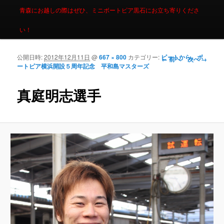
青森にお越しの際はぜひ、ミニボートピア黒石にお立ち寄りくださ
い！
公開日時:
2012年12月11日
@
667 × 800
カテゴリー:
ピットから。ボ
画像ナビゲーシ
← 前へ
次へ →
ートピア横浜開設５周年記念 平和島マスターズ
ョン
真庭明志選手