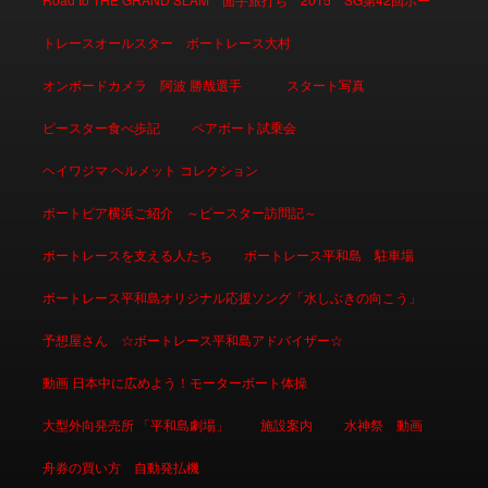
トレースオールスター ボートレース大村
オンボードカメラ 阿波 勝哉選手
スタート写真
ピースター食べ歩記
ペアボート試乗会
ヘイワジマ ヘルメット コレクション
ボートピア横浜ご紹介 ～ピースター訪問記～
ボートレースを支える人たち
ボートレース平和島 駐車場
ボートレース平和島オリジナル応援ソング「水しぶきの向こう」
予想屋さん ☆ボートレース平和島アドバイザー☆
動画 日本中に広めよう！モーターボート体操
大型外向発売所 「平和島劇場」
施設案内
水神祭 動画
舟券の買い方 自動発払機