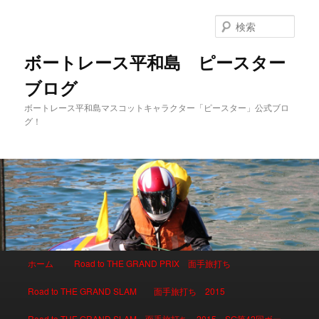
検
索
ボートレース平和島 ピースター
ブログ
ボートレース平和島マスコットキャラクター「ピースター」公式ブロ
グ！
メインメニュー
ホーム
Road to THE GRAND PRIX 面手旅打ち
メインコンテンツへ移動
サブコンテンツへ移動
Road to THE GRAND SLAM 面手旅打ち 2015
Road to THE GRAND SLAM 面手旅打ち 2015 SG第42回ボー