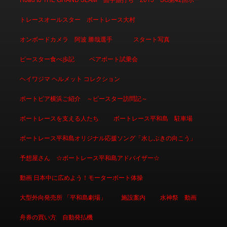
トレースオールスター ボートレース大村
オンボードカメラ 阿波 勝哉選手
スタート写真
ピースター食べ歩記
ペアボート試乗会
ヘイワジマ ヘルメット コレクション
ボートピア横浜ご紹介 ～ピースター訪問記～
ボートレースを支える人たち
ボートレース平和島 駐車場
ボートレース平和島オリジナル応援ソング「水しぶきの向こう」
予想屋さん ☆ボートレース平和島アドバイザー☆
動画 日本中に広めよう！モーターボート体操
大型外向発売所 「平和島劇場」
施設案内
水神祭 動画
舟券の買い方 自動発払機