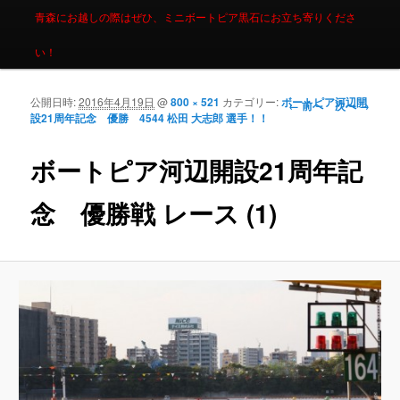
青森にお越しの際はぜひ、ミニボートピア黒石にお立ち寄りくださ
い！
公開日時:
2016年4月19日
@
800 × 521
カテゴリー:
ボートピア河辺開
画像ナビゲーシ
← 前へ
次へ →
設21周年記念 優勝 4544 松田 大志郎 選手！！
ョン
ボートピア河辺開設21周年記
念 優勝戦 レース (1)