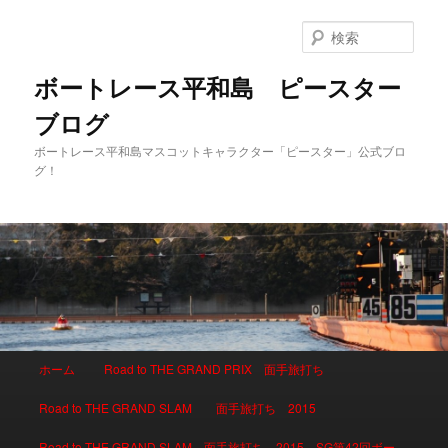
検
索
ボートレース平和島 ピースター
ブログ
ボートレース平和島マスコットキャラクター「ピースター」公式ブロ
グ！
メインメニュー
ホーム
Road to THE GRAND PRIX 面手旅打ち
メインコンテンツへ移動
サブコンテンツへ移動
Road to THE GRAND SLAM 面手旅打ち 2015
Road to THE GRAND SLAM 面手旅打ち 2015 SG第42回ボー