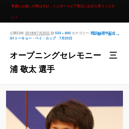
青森にお越しの際はぜひ、ミニボートピア黒石にお立ち寄りくださ
い！
公開日時:
2018年7月20日
@
533 × 800
カテゴリー:
開設64周年記念
画像ナビゲーシ
← 前へ
次へ →
G1トーキョー・ベイ・カップ 7月20日
ョン
オープニングセレモニー 三
浦 敬太 選手