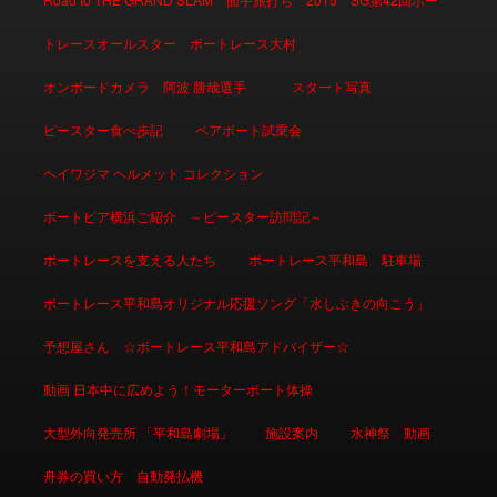
トレースオールスター ボートレース大村
オンボードカメラ 阿波 勝哉選手
スタート写真
ピースター食べ歩記
ペアボート試乗会
ヘイワジマ ヘルメット コレクション
ボートピア横浜ご紹介 ～ピースター訪問記～
ボートレースを支える人たち
ボートレース平和島 駐車場
ボートレース平和島オリジナル応援ソング「水しぶきの向こう」
予想屋さん ☆ボートレース平和島アドバイザー☆
動画 日本中に広めよう！モーターボート体操
大型外向発売所 「平和島劇場」
施設案内
水神祭 動画
舟券の買い方 自動発払機