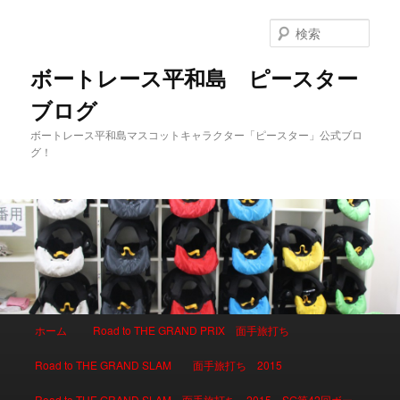
検
索
ボートレース平和島 ピースター
ブログ
ボートレース平和島マスコットキャラクター「ピースター」公式ブロ
グ！
メインメニュー
ホーム
Road to THE GRAND PRIX 面手旅打ち
メインコンテンツへ移動
サブコンテンツへ移動
Road to THE GRAND SLAM 面手旅打ち 2015
Road to THE GRAND SLAM 面手旅打ち 2015 SG第42回ボー