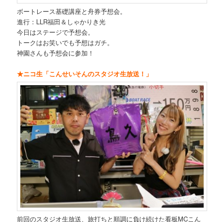
ボートレース基礎講座と舟券予想会。
進行：LLR福田＆しゃかりき光
今日はステージで予想会。
トークはお笑いでも予想はガチ。
神園さんも予想会に参加！
★ニコ生「こんせいそんのスタジオ生放送！」
前回のスタジオ生放送、旅打ちと順調に負け続けた看板MCこん