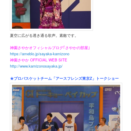
夏空に広がる透き通る歌声。素敵です。
神園さやかオフィシャルブログ｢さやかの部屋｣
https://ameblo.jp/sayaka-kamizono
神園さやか OFFICIAL WEB SITE
http://www.kamizonosayaka.jp/
★プロバスケットチーム「アースフレンズ東京Z」トークショー