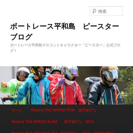
検
索
ボートレース平和島 ピースター
ブログ
ボートレース平和島マスコットキャラクター「ピースター」公式ブロ
グ！
メインメニュー
ホーム
Road to THE GRAND PRIX 面手旅打ち
メインコンテンツへ移動
サブコンテンツへ移動
Road to THE GRAND SLAM 面手旅打ち 2015
Road to THE GRAND SLAM 面手旅打ち 2015 SG第42回ボー