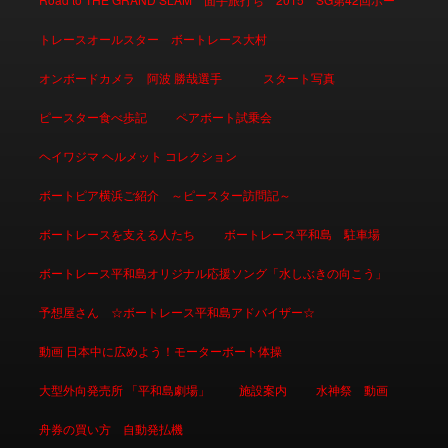
トレースオールスター ボートレース大村
オンボードカメラ 阿波 勝哉選手
スタート写真
ピースター食べ歩記
ペアボート試乗会
ヘイワジマ ヘルメット コレクション
ボートピア横浜ご紹介 ～ピースター訪問記～
ボートレースを支える人たち
ボートレース平和島 駐車場
ボートレース平和島オリジナル応援ソング「水しぶきの向こう」
予想屋さん ☆ボートレース平和島アドバイザー☆
動画 日本中に広めよう！モーターボート体操
大型外向発売所 「平和島劇場」
施設案内
水神祭 動画
舟券の買い方 自動発払機