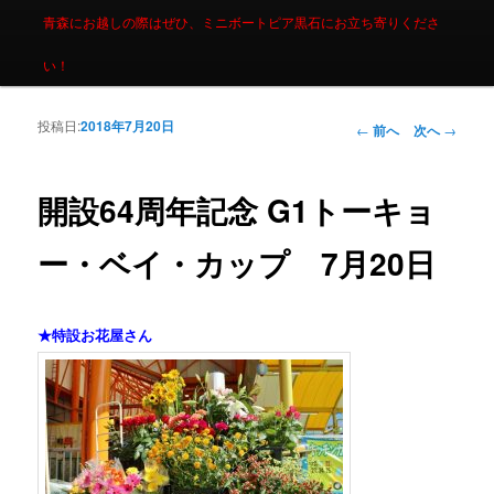
青森にお越しの際はぜひ、ミニボートピア黒石にお立ち寄りくださ
い！
投稿日:
2018年7月20日
投稿ナビゲーシ
←
前へ
次へ
→
ョン
開設64周年記念 G1トーキョ
ー・ベイ・カップ 7月20日
★特設お花屋さん