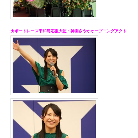
★ボートレース平和島応援大使・神園さやかオープニングアクト