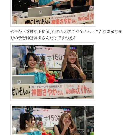
歌手から女神な予想師(？)のカオのさやかさん。こんな素敵な笑
顔の予想師は神園さんだけですねえ♪