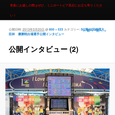
青森にお越しの際はぜひ、ミニボートピア黒石にお立ち寄りくださ
い！
公開日時:
2013年3月20日
@
800 × 533
カテゴリー:
SG第48回総理大
画像ナビゲーシ
← 前へ
次へ →
臣杯 優勝戦出場選手公開インタビュー
ョン
公開インタビュー (2)