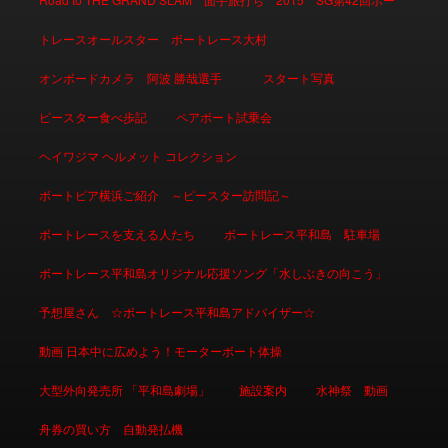
トレースオールスター ボートレース大村
オンボードカメラ 阿波 勝哉選手
スタート写真
ピースター食べ歩記
ペアボート試乗会
ヘイワジマ ヘルメット コレクション
ボートピア横浜ご紹介 ～ピースター訪問記～
ボートレースを支える人たち
ボートレース平和島 駐車場
ボートレース平和島オリジナル応援ソング「水しぶきの向こう」
予想屋さん ☆ボートレース平和島アドバイザー☆
動画 日本中に広めよう！モーターボート体操
大型外向発売所 「平和島劇場」
施設案内
水神祭 動画
舟券の買い方 自動発払機