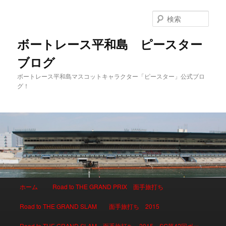
検
索
ボートレース平和島 ピースター
ブログ
ボートレース平和島マスコットキャラクター「ピースター」公式ブロ
グ！
メインメニュー
ホーム
Road to THE GRAND PRIX 面手旅打ち
メインコンテンツへ移動
サブコンテンツへ移動
Road to THE GRAND SLAM 面手旅打ち 2015
Road to THE GRAND SLAM 面手旅打ち 2015 SG第42回ボー