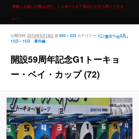
青森にお越しの際はぜひ、ミニボートピア黒石にお立ち寄りくださ
い！
公開日時:
2013年5月18日
@
800 × 533
カテゴリー:
ピットから。5月
画像ナビゲーシ
← 前へ
次へ →
12日～15日 番外編
ョン
開設59周年記念G1トーキョ
ー・ベイ・カップ (72)