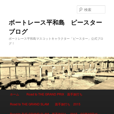
検
索
ボートレース平和島 ピースター
ブログ
ボートレース平和島マスコットキャラクター「ピースター」公式ブロ
グ！
メインメニュー
ホーム
Road to THE GRAND PRIX 面手旅打ち
メインコンテンツへ移動
サブコンテンツへ移動
Road to THE GRAND SLAM 面手旅打ち 2015
Road to THE GRAND SLAM 面手旅打ち 2015 SG第42回ボー