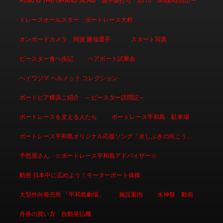
トレースオールスター ボートレース大村
オンボードカメラ 阿波 勝哉選手
スタート写真
ピースター食べ歩記
ペアボート試乗会
ヘイワジマ ヘルメット コレクション
ボートピア横浜ご紹介 ～ピースター訪問記～
ボートレースを支える人たち
ボートレース平和島 駐車場
ボートレース平和島オリジナル応援ソング「水しぶきの向こう」
予想屋さん ☆ボートレース平和島アドバイザー☆
動画 日本中に広めよう！モーターボート体操
大型外向発売所 「平和島劇場」
施設案内
水神祭 動画
舟券の買い方 自動発払機