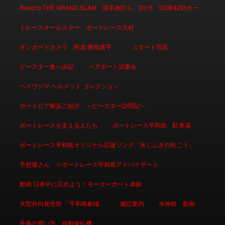
Road to THE GRAND SLAM 面手旅打ち 2015 SG第42回ボー
トレースオールスター ボートレース大村
オンボードカメラ 阿波 勝哉選手
スタート写真
ピースター食べ歩記
ペアボート試乗会
ヘイワジマ ヘルメット コレクション
ボートピア横浜ご紹介 ～ピースター訪問記～
ボートレースを支える人たち
ボートレース平和島 駐車場
ボートレース平和島オリジナル応援ソング「水しぶきの向こう」
予想屋さん ☆ボートレース平和島アドバイザー☆
動画 日本中に広めよう！モーターボート体操
大型外向発売所 「平和島劇場」
施設案内
水神祭 動画
舟券の買い方 自動発払機