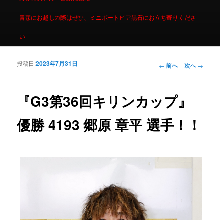
青森にお越しの際はぜひ、ミニボートピア黒石にお立ち寄りくださ
い！
投稿日:
2023年7月31日
投稿ナビゲーシ
←
前へ
次へ
→
ョン
『G3第36回キリンカップ』
優勝 4193 郷原 章平 選手！！