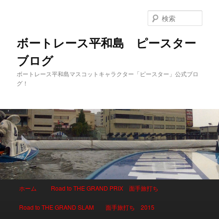
検
索
ボートレース平和島 ピースター
ブログ
ボートレース平和島マスコットキャラクター「ピースター」公式ブロ
グ！
メインメニュー
ホーム
Road to THE GRAND PRIX 面手旅打ち
メインコンテンツへ移動
サブコンテンツへ移動
Road to THE GRAND SLAM 面手旅打ち 2015