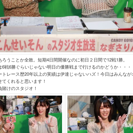
あろうことか全敗。短期4日間開催なのに初日２日間で12戦1勝。
は6戦6勝ぐらいじゃない明日の優勝戦まで行けるのかどうか・・・
ートレース歴20年以上の実績は伊達じゃないハズ！今日はみんなが
せてくれると思います！
負賭けのスタジオ！