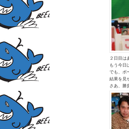
２日目は
もう今日
でも、ボ
結果を見
さあ、勝