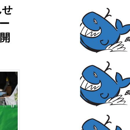
んせ
ー
開