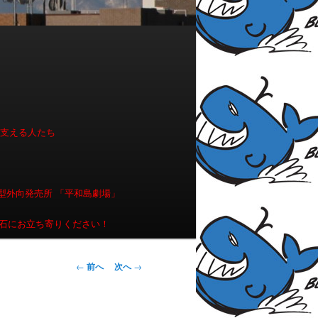
を支える人たち
型外向発売所 「平和島劇場」
石にお立ち寄りください！
投稿ナビゲー
←
前へ
次へ
→
ション