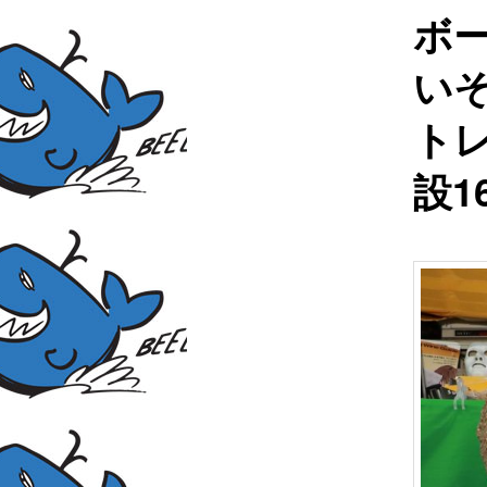
ボ
い
ト
設1