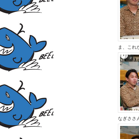
ま、これ
なぎささ