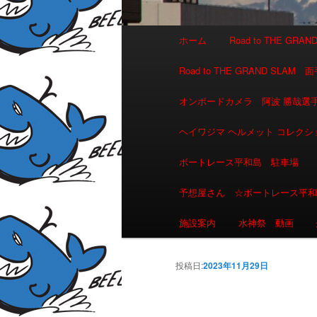
メインメニュー
ホーム
Road to THE GR
メインコンテンツへ移動
サブコンテンツへ移動
Road to THE GRAND 
オンボードカメラ 阿波 勝哉
ヘイワジマ ヘルメット コレクシ
ボートレース平和島 駐車場
予想屋さん ☆ボートレース平
施設案内
水神祭 動画
投稿日:
2023年11月29日