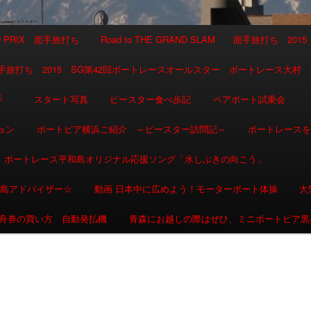
AND PRIX 面手旅打ち
Road to THE GRAND SLAM 面手旅打ち 2015
SLAM 面手旅打ち 2015 SG第42回ボートレースオールスター ボートレース大村
選手
スタート写真
ピースター食べ歩記
ペアボート試乗会
ョン
ボートピア横浜ご紹介 ～ピースター訪問記～
ボートレース
ボートレース平和島オリジナル応援ソング「水しぶきの向こう」
和島アドバイザー☆
動画 日本中に広めよう！モーターボート体操
大
舟券の買い方 自動発払機
青森にお越しの際はぜひ、ミニボートピア黒