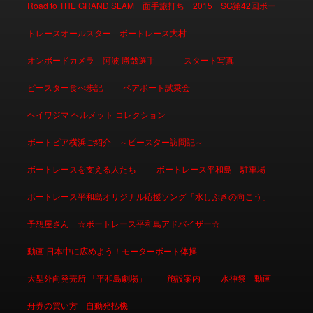
Road to THE GRAND SLAM 面手旅打ち 2015 SG第42回ボー
トレースオールスター ボートレース大村
オンボードカメラ 阿波 勝哉選手
スタート写真
ピースター食べ歩記
ペアボート試乗会
ヘイワジマ ヘルメット コレクション
ボートピア横浜ご紹介 ～ピースター訪問記～
ボートレースを支える人たち
ボートレース平和島 駐車場
ボートレース平和島オリジナル応援ソング「水しぶきの向こう」
予想屋さん ☆ボートレース平和島アドバイザー☆
動画 日本中に広めよう！モーターボート体操
大型外向発売所 「平和島劇場」
施設案内
水神祭 動画
舟券の買い方 自動発払機