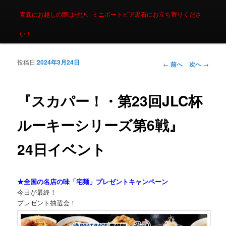
青森にお越しの際はぜひ、ミニボートピア黒石にお立ち寄りくださ
い！
投稿日:
2024年3月24日
投稿ナビゲーシ
←
前へ
次へ
→
ョン
『スカパー！・第23回JLC杯
ルーキーシリーズ第6戦』
24日イベント
★全国の名店の味「宅麺」プレゼントキャンペーン
今日が最終！
プレゼント抽選会！