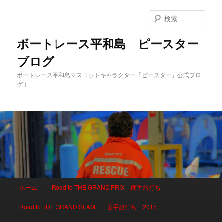
検
索
ボートレース平和島 ピースター
ブログ
ボートレース平和島マスコットキャラクター「ピースター」公式ブロ
グ！
メインメニュー
ホーム
Road to THE GRAND PRIX 面手旅打ち
メインコンテンツへ移動
サブコンテンツへ移動
Road to THE GRAND SLAM 面手旅打ち 2015