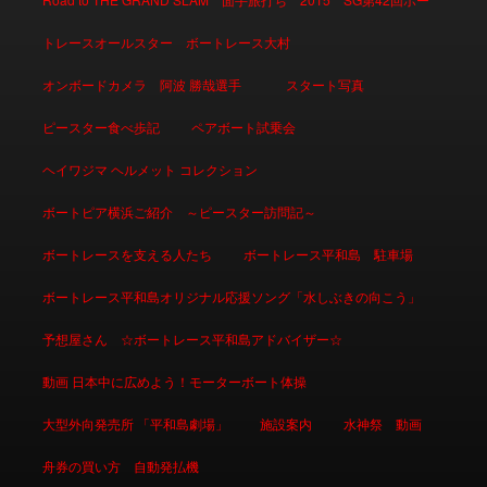
トレースオールスター ボートレース大村
オンボードカメラ 阿波 勝哉選手
スタート写真
ピースター食べ歩記
ペアボート試乗会
ヘイワジマ ヘルメット コレクション
ボートピア横浜ご紹介 ～ピースター訪問記～
ボートレースを支える人たち
ボートレース平和島 駐車場
ボートレース平和島オリジナル応援ソング「水しぶきの向こう」
予想屋さん ☆ボートレース平和島アドバイザー☆
動画 日本中に広めよう！モーターボート体操
大型外向発売所 「平和島劇場」
施設案内
水神祭 動画
舟券の買い方 自動発払機