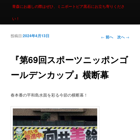
青森にお越しの際はぜひ、ミニボートピア黒石にお立ち寄りくださ
い！
投稿日:
2024年4月13日
投稿ナビゲーシ
←
前へ
次へ
→
ョン
『第69回スポーツニッポンゴ
ールデンカップ』横断幕
春本番の平和島水面を彩る今節の横断幕！