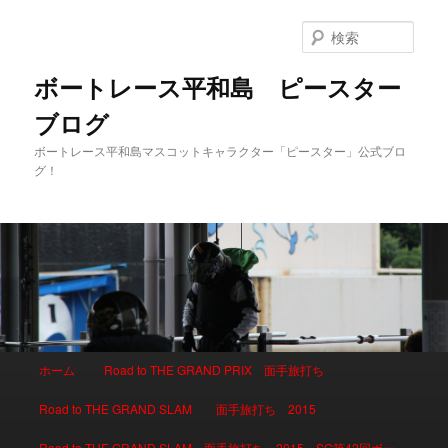
検
索
ボートレース平和島 ピースター
ブログ
ボートレース平和島マスコットキャラクター「ピースター」公式ブロ
グ！
メインメニュー
ホーム
Road to THE GRAND PRIX 面手旅打ち
メインコンテンツへ移動
サブコンテンツへ移動
Road to THE GRAND SLAM 面手旅打ち 2015
Road to THE GRAND SLAM 面手旅打ち 2015 SG第42回ボー