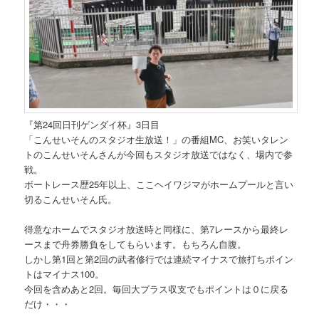
『第24回日刊ゲンダイ杯』3日目
「こんせいそんのスタジオ生放送！」の番組MC、お笑いタレン
トのこんせいそんさんが今回もスタジオ放送ではなく、場内で参
戦。
ボートレース歴25年以上、ここヘイワジマがホームプールと言い
切るこんせいそん氏。
得意なホームでスタジオ放送時と同様に、第7レースから最終レ
ースまで舟券勝負をしてもらいます。もちろん自腹。
しかし第1回と第2回の武者修行では連続マイナスで旅打ちポイン
トはマイナス100。
今回を含めあと2回。毎回大プラス収支でもポイントは０に戻る
だけ・・・