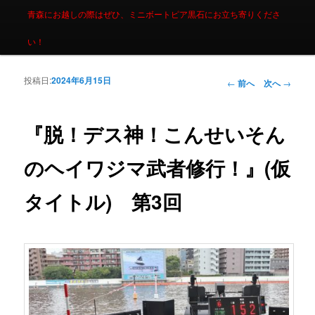
青森にお越しの際はぜひ、ミニボートピア黒石にお立ち寄りくださ
い！
投稿日:
2024年6月15日
投稿ナビゲーシ
←
前へ
次へ
→
ョン
『脱！デス神！こんせいそん
のヘイワジマ武者修行！』(仮
タイトル) 第3回