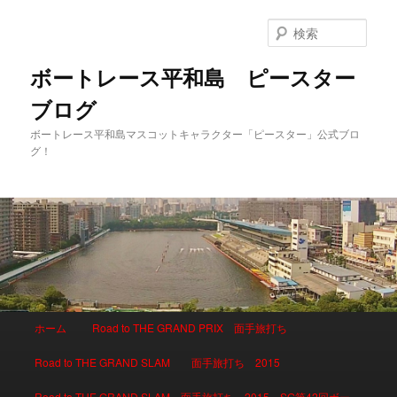
検
索
ボートレース平和島 ピースター
ブログ
ボートレース平和島マスコットキャラクター「ピースター」公式ブロ
グ！
メインメニュー
ホーム
Road to THE GRAND PRIX 面手旅打ち
メインコンテンツへ移動
サブコンテンツへ移動
Road to THE GRAND SLAM 面手旅打ち 2015
Road to THE GRAND SLAM 面手旅打ち 2015 SG第42回ボー