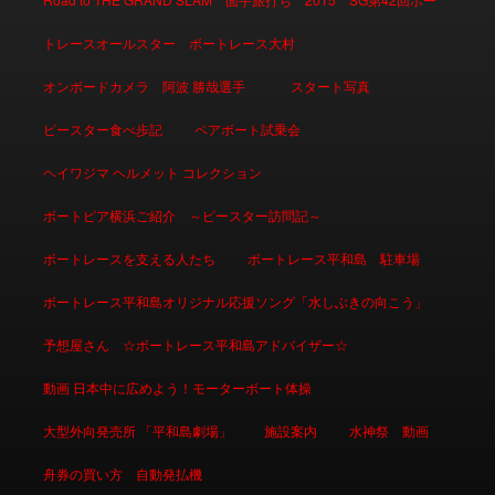
トレースオールスター ボートレース大村
オンボードカメラ 阿波 勝哉選手
スタート写真
ピースター食べ歩記
ペアボート試乗会
ヘイワジマ ヘルメット コレクション
ボートピア横浜ご紹介 ～ピースター訪問記～
ボートレースを支える人たち
ボートレース平和島 駐車場
ボートレース平和島オリジナル応援ソング「水しぶきの向こう」
予想屋さん ☆ボートレース平和島アドバイザー☆
動画 日本中に広めよう！モーターボート体操
大型外向発売所 「平和島劇場」
施設案内
水神祭 動画
舟券の買い方 自動発払機