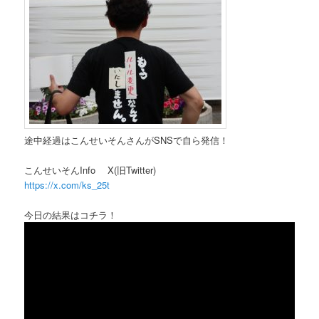
途中経過はこんせいそんさんがSNSで自ら発信！
こんせいそんInfo X(旧Twitter)
https://x.com/ks_25t
今日の結果はコチラ！