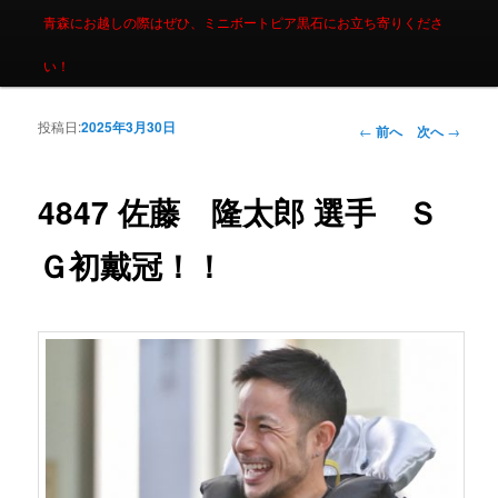
青森にお越しの際はぜひ、ミニボートピア黒石にお立ち寄りくださ
い！
投稿日:
2025年3月30日
投稿ナビゲーシ
←
前へ
次へ
→
ョン
4847 佐藤 隆太郎 選手 Ｓ
Ｇ初戴冠！！