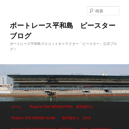
検
索
ボートレース平和島 ピースター
ブログ
ボートレース平和島マスコットキャラクター「ピースター」公式ブロ
グ！
メインメニュー
ホーム
Road to THE GRAND PRIX 面手旅打ち
メインコンテンツへ移動
サブコンテンツへ移動
Road to THE GRAND SLAM 面手旅打ち 2015
Road to THE GRAND SLAM 面手旅打ち 2015 SG第42回ボー