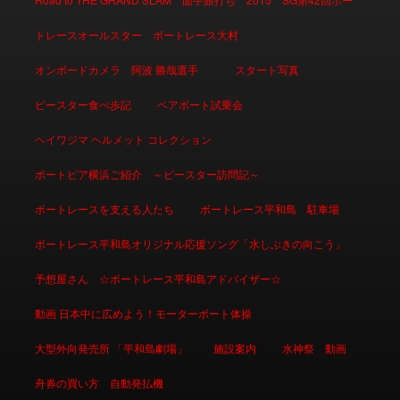
トレースオールスター ボートレース大村
オンボードカメラ 阿波 勝哉選手
スタート写真
ピースター食べ歩記
ペアボート試乗会
ヘイワジマ ヘルメット コレクション
ボートピア横浜ご紹介 ～ピースター訪問記～
ボートレースを支える人たち
ボートレース平和島 駐車場
ボートレース平和島オリジナル応援ソング「水しぶきの向こう」
予想屋さん ☆ボートレース平和島アドバイザー☆
動画 日本中に広めよう！モーターボート体操
大型外向発売所 「平和島劇場」
施設案内
水神祭 動画
舟券の買い方 自動発払機