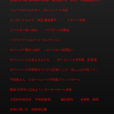
トレースオールスター ボートレース大村
オンボードカメラ 阿波 勝哉選手
スタート写真
ピースター食べ歩記
ペアボート試乗会
ヘイワジマ ヘルメット コレクション
ボートピア横浜ご紹介 ～ピースター訪問記～
ボートレースを支える人たち
ボートレース平和島 駐車場
ボートレース平和島オリジナル応援ソング「水しぶきの向こう」
予想屋さん ☆ボートレース平和島アドバイザー☆
動画 日本中に広めよう！モーターボート体操
大型外向発売所 「平和島劇場」
施設案内
水神祭 動画
舟券の買い方 自動発払機