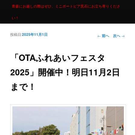
青森にお越しの際はぜひ、ミニボートピア黒石にお立ち寄りくださ
い！
投稿日:
2025年11月1日
投稿ナビゲーシ
←
前へ
次へ
→
ョン
「OTAふれあいフェスタ
2025」開催中！明日11月2日
まで！