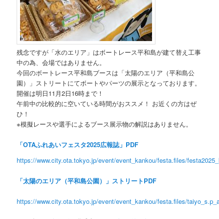
残念ですが「水のエリア」はボートレース平和島が建て替え工事
中の為、会場ではありません。
今回のボートレース平和島ブースは「太陽のエリア（平和島公
園）」ストリートにてボートやパーツの展示となっております。
開催は明日11月2日16時まで！
午前中の比較的に空いている時間がおススメ！ お近くの方はぜ
ひ！
※模擬レースや選手によるブース展示物の解説はありません。
「OTAふれあいフェスタ2025広報誌」PDF
https://www.city.ota.tokyo.jp/event/event_kankou/festa.files/festa2025
「太陽のエリア（平和島公園）」ストリートPDF
https://www.city.ota.tokyo.jp/event/event_kankou/festa.files/taiyo_s.p_