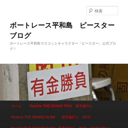
検
索
ボートレース平和島 ピースター
ブログ
ボートレース平和島マスコットキャラクター「ピースター」公式ブロ
グ！
メインメニュー
ホーム
Road to THE GRAND PRIX 面手旅打ち
メインコンテンツへ移動
サブコンテンツへ移動
Road to THE GRAND SLAM 面手旅打ち 2015
Road to THE GRAND SLAM 面手旅打ち 2015 SG第42回ボー