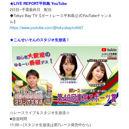
★LIVE REPORT平和島 YouTube
2日目~予選最終日 配信
◆Tokyo Bay TV【ボートレース平和島公式YouTubeチャンネ
ル】
https://www.youtube.com/@tokyobaytv9067
★こんせいそんのスタジオ生放送！
☆レースライブ＆スタジオ生放送☆
■放送時間
11:00～(スタジオ生放送は第7レース発売中から)