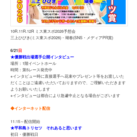
10R.11R.12R ミス東スポ2026予想会
三上ひびき(ミス東スポ2026)・瑚春(SNS・メディアPR賞)
6/21
日
★優勝戦出場選手公開インタビュー
場所：1階イベントホール
時間：第5レース発売中
※インタビュー時に直接選手へ花束やプレゼント等をお渡しいた
だくことはご遠慮いただいておりますので、ご理解いただきます
ようお願いいたします
※インタビューは都合により急遽中止となる場合がございます
◆インターネット配信
11:15～配信開始
★平和島トリセツ それあると思います
初日・優勝戦日