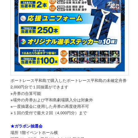
ボートレース平和島で購入したボートレース平和島の未確定舟券
2,000円分で１回抽選ができます
※舟券の合算可能
※場外の舟券および平和島劇場購入分は対象外
※一度抽選会に使用した舟券の再度使用不可
※１回の受付で最大２回（4,000円分）まで
★ガラポン抽選会
場所 1階イベントホール横