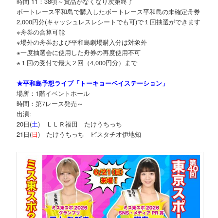
時間 11：38頃～賞品がなくなり次第終了
ボートレース平和島で購入したボートレース平和島の未確定舟券
2,000円分(キャッシュレスレシートでも可)で１回抽選ができます
※舟券の合算可能
※場外の舟券および平和島劇場購入分は対象外
※一度抽選会に使用した舟券の再度使用不可
※１回の受付で最大２回（4,000円分）まで
★平和島予想ライブ「トーキョーベイステーション」
場所：1階イベントホール
時間：第7レース発売～
出演:
20日(
土
) ＬＬＲ福田 たけうちっち
21日(
日
) たけうちっち ピスタチオ伊地知