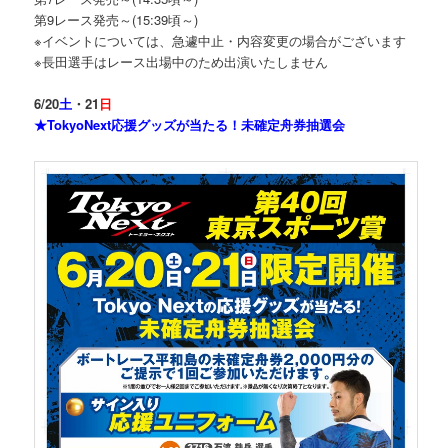
第9レース発売～(15:39頃～)
※イベントについては、急遽中止・内容変更の場合がございます
※長田選手はレース出場中のため出演いたしません
6/20
土
・21
日
★TokyoNext応援グッズが当たる！未確定舟券抽選会