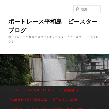
検
索
ボートレース平和島 ピースター
ブログ
ボートレース平和島マスコットキャラクター「ピースター」公式ブロ
グ！
メインメニュー
ホーム
Road to THE GRAND PRIX 面手旅打ち
メインコンテンツへ移動
サブコンテンツへ移動
Road to THE GRAND SLAM 面手旅打ち 2015
Road to THE GRAND SLAM 面手旅打ち 2015 SG第42回ボー