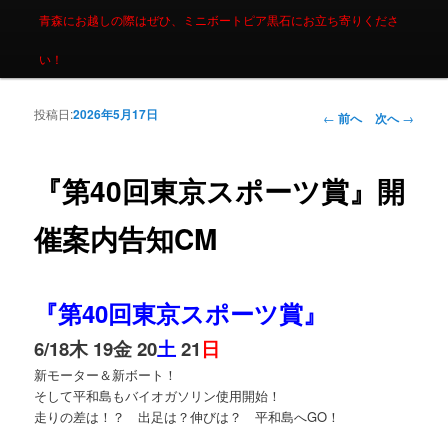
青森にお越しの際はぜひ、ミニボートピア黒石にお立ち寄りくださ
い！
投稿日:
2026年5月17日
投稿ナビゲーシ
←
前へ
次へ
→
ョン
『第40回東京スポーツ賞』開
催案内告知CM
『第40回東京スポーツ賞』
6/18木 19金 20
土
21
日
新モーター＆新ボート！
そして平和島もバイオガソリン使用開始！
走りの差は！？ 出足は？伸びは？ 平和島へGO！