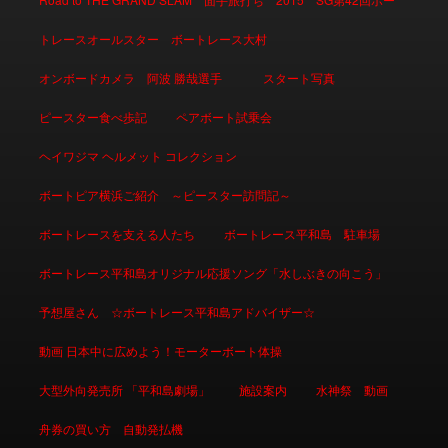
トレースオールスター ボートレース大村
オンボードカメラ 阿波 勝哉選手
スタート写真
ピースター食べ歩記
ペアボート試乗会
ヘイワジマ ヘルメット コレクション
ボートピア横浜ご紹介 ～ピースター訪問記～
ボートレースを支える人たち
ボートレース平和島 駐車場
ボートレース平和島オリジナル応援ソング「水しぶきの向こう」
予想屋さん ☆ボートレース平和島アドバイザー☆
動画 日本中に広めよう！モーターボート体操
大型外向発売所 「平和島劇場」
施設案内
水神祭 動画
舟券の買い方 自動発払機