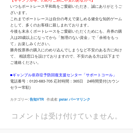
いつもボートレース平和島をご愛顧いただき、誠にありがとうご
ざいます。
これまでボートレースは自分の考えで楽しめる健全な知的ゲーム
として、多くのお客様に親しまれております。
今後も末永くボートレースをご愛顧いただくためにも、舟券の購
入は
20
歳以上になってから「無理のない資金」で「余裕をもっ
て」お楽しみください。
勝舟投票券の購入にのめり込んでしまうなど不安のある方に向け
て、 相談窓口を設けておりますので、不安のある方は以下まで
ご連絡ください。
■ギャンブル依存症予防回復支援センター「サポートコール」
電話番号：
0120-683-705
応対時間：
365
日
24
時間受付
(
カウン
セラー常駐
)
カテゴリー:
告知VTR
作成者:
pstar
パーマリンク
コメントは受け付けていません。