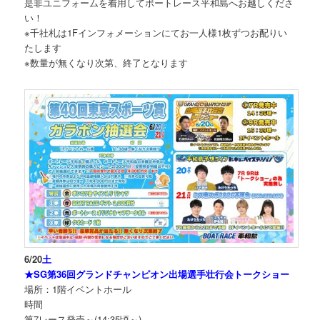
是非ユニフォームを着用してボートレース平和島へお越しくださ
い！
※千社札は1Fインフォメーションにてお一人様1枚ずつお配りい
たします
※数量が無くなり次第、終了となります
6/20
土
★SG第36回グランドチャンピオン出場選手壮行会トークショー
場所：1階イベントホール
時間
第7レース発売～(14:35頃～)