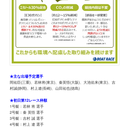
★主な出場予定選手
岡祐臣(三重)、若林将(東京)、秦英悟(大阪)、大池佑来(東京)、吉
村誠(静岡)、村上遼(長崎)、山田祐也(徳島)
★初日第12レース枠順
1号艇：若林 将 選手
2号艇：秦 英悟 選手
3号艇：吉村 誠 選手
4号艇：村上 遼 選手