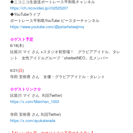
◆ニコニコ生放送ボートレース平和島チャンネル
https://ch.nicovideo.jp/ch2525207
◆YouTubeライブ
ボートレース平和島YouTube ピースターチャンネル
https://www.youtube.com/@pstarheiwajima
☆ゲスト予定
6/18(木)
比留川 マイ さん ※スタジオ初登場！ グラビアアイドル、タレ
ント 女性アイドルグループ「sherbetNEO」元メンバー
6/21(
日
)
寺田 安裕香 さん 女優・グラビアアイドル・タレント
☆ゲストリンク☆
比留川 マイ さん X(旧Twitter)
https://x.com/Maichan_1003
寺田 安裕香 さん X(旧Twitter)
https://x.com/ayukaterada
【ギャンブル等、のめりこみに不安のある方へ】