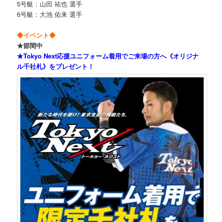
5号艇：山田 祐也 選手
6号艇：大池 佑来 選手
◆イベント◆
★節間中
★Tokyo Next応援ユニフォーム着用でご来場の方へ《オリジナ
ル千社札》をプレゼント！