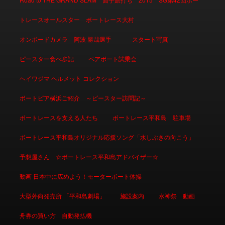
トレースオールスター ボートレース大村
オンボードカメラ 阿波 勝哉選手
スタート写真
ピースター食べ歩記
ペアボート試乗会
ヘイワジマ ヘルメット コレクション
ボートピア横浜ご紹介 ～ピースター訪問記～
ボートレースを支える人たち
ボートレース平和島 駐車場
ボートレース平和島オリジナル応援ソング「水しぶきの向こう」
予想屋さん ☆ボートレース平和島アドバイザー☆
動画 日本中に広めよう！モーターボート体操
大型外向発売所 「平和島劇場」
施設案内
水神祭 動画
舟券の買い方 自動発払機