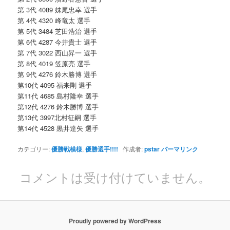
第 3代 4089 妹尾忠幸 選手
第 4代 4320 峰竜太 選手
第 5代 3484 芝田浩治 選手
第 6代 4287 今井貴士 選手
第 7代 3022 西山昇一 選手
第 8代 4019 笠原亮 選手
第 9代 4276 鈴木勝博 選手
第10代 4095 福来剛 選手
第11代 4685 島村隆幸 選手
第12代 4276 鈴木勝博 選手
第13代 3997北村征嗣 選手
第14代 4528 黒井達矢 選手
カテゴリー:
優勝戦模様
,
優勝選手!!!!
作成者:
pstar
パーマリンク
コメントは受け付けていません。
Proudly powered by WordPress