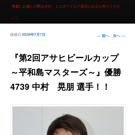
青森にお越しの際はぜひ、ミニボートピア黒石にお立ち寄りくださ
い！
投稿日:
2026年7月7日
投稿ナビゲーシ
←
前へ
次へ
→
ョン
『第2回アサヒビールカップ
～平和島マスターズ～』優勝
4739 中村 晃朋 選手！！