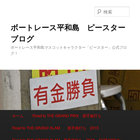
検
索
ボートレース平和島 ピースター
ブログ
ボートレース平和島マスコットキャラクター「ピースター」公式ブロ
グ！
メインメニュー
ホーム
Road to THE GRAND PRIX 面手旅打ち
メインコンテンツへ移動
サブコンテンツへ移動
Road to THE GRAND SLAM 面手旅打ち 2015
Road to THE GRAND SLAM 面手旅打ち 2015 SG第42回ボー