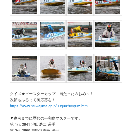
クイズ★ピースターカップ 当たった方おめ～！
次節もふるって御応募を！
https://www.heiwajima.gr.jp/03quiz/03quiz.htm
▼参考までに歴代の平和島マスターです。
第 1代 3941 池田浩二 選手
第 2代 3590 濱野谷憲吾 選手