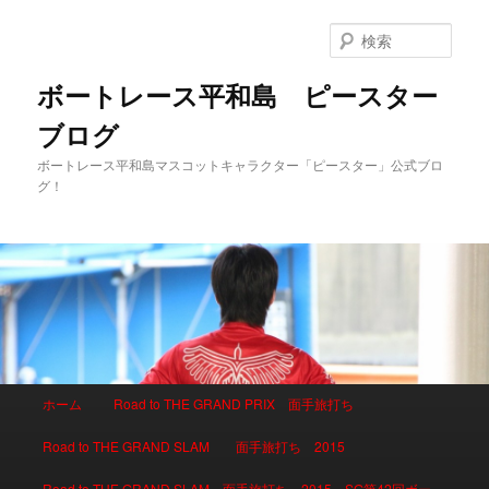
検
索
ボートレース平和島 ピースター
ブログ
ボートレース平和島マスコットキャラクター「ピースター」公式ブロ
グ！
メインメニュー
ホーム
Road to THE GRAND PRIX 面手旅打ち
メインコンテンツへ移動
サブコンテンツへ移動
Road to THE GRAND SLAM 面手旅打ち 2015
Road to THE GRAND SLAM 面手旅打ち 2015 SG第42回ボー