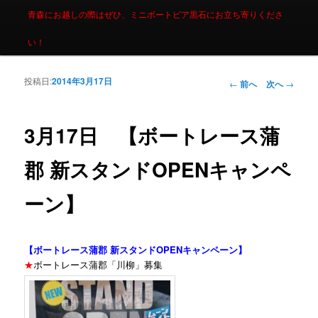
青森にお越しの際はぜひ、ミニボートピア黒石にお立ち寄りくださ
い！
投稿日:
2014年3月17日
投稿ナビゲーシ
←
前へ
次へ
→
ョン
3月17日 【ボートレース蒲
郡 新スタンドOPENキャンペ
ーン】
【ボートレース蒲郡 新スタンドOPENキャンペーン】
★
ボートレース蒲郡「川柳」募集