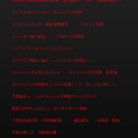
トレースオールスター ボートレース大村
オンボードカメラ 阿波 勝哉選手
スタート写真
ピースター食べ歩記
ペアボート試乗会
ヘイワジマ ヘルメット コレクション
ボートピア横浜ご紹介 ～ピースター訪問記～
ボートレースを支える人たち
ボートレース平和島 駐車場
ボートレース平和島オリジナル応援ソング「水しぶきの向こう」
予想屋さん ☆ボートレース平和島アドバイザー☆
動画 日本中に広めよう！モーターボート体操
大型外向発売所 「平和島劇場」
施設案内
水神祭 動画
舟券の買い方 自動発払機