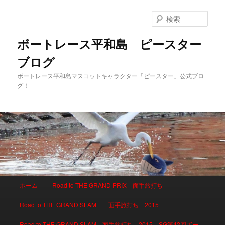
検
索
ボートレース平和島 ピースター
ブログ
ボートレース平和島マスコットキャラクター「ピースター」公式ブロ
グ！
メインメニュー
ホーム
Road to THE GRAND PRIX 面手旅打ち
メインコンテンツへ移動
サブコンテンツへ移動
Road to THE GRAND SLAM 面手旅打ち 2015
Road to THE GRAND SLAM 面手旅打ち 2015 SG第42回ボー