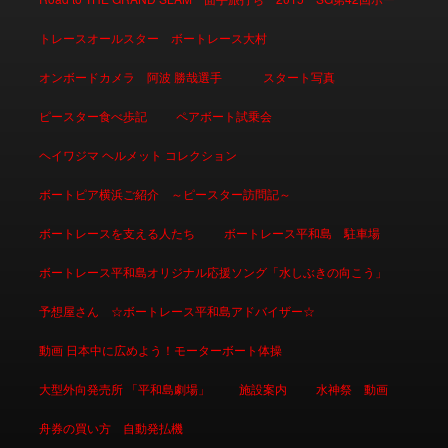
トレースオールスター ボートレース大村
オンボードカメラ 阿波 勝哉選手
スタート写真
ピースター食べ歩記
ペアボート試乗会
ヘイワジマ ヘルメット コレクション
ボートピア横浜ご紹介 ～ピースター訪問記～
ボートレースを支える人たち
ボートレース平和島 駐車場
ボートレース平和島オリジナル応援ソング「水しぶきの向こう」
予想屋さん ☆ボートレース平和島アドバイザー☆
動画 日本中に広めよう！モーターボート体操
大型外向発売所 「平和島劇場」
施設案内
水神祭 動画
舟券の買い方 自動発払機