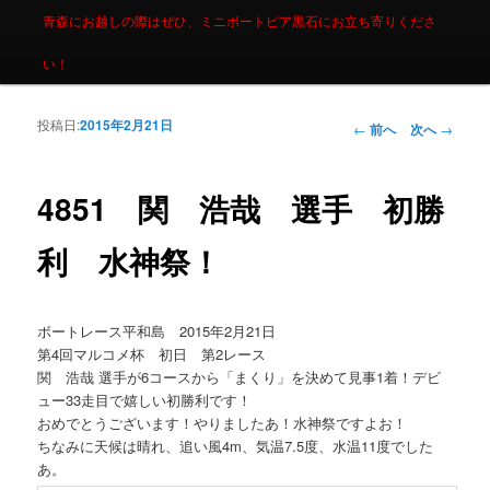
青森にお越しの際はぜひ、ミニボートピア黒石にお立ち寄りくださ
い！
投稿日:
2015年2月21日
投稿ナビゲーシ
←
前へ
次へ
→
ョン
4851 関 浩哉 選手 初勝
利 水神祭！
ボートレース平和島 2015年2月21日
第4回マルコメ杯 初日 第2レース
関 浩哉 選手が6コースから「まくり」を決めて見事1着！デビ
ュー33走目で嬉しい初勝利です！
おめでとうございます！やりましたあ！水神祭ですよお！
ちなみに天候は晴れ、追い風4m、気温7.5度、水温11度でした
あ。