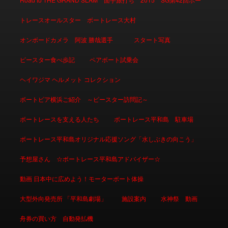
トレースオールスター ボートレース大村
オンボードカメラ 阿波 勝哉選手
スタート写真
ピースター食べ歩記
ペアボート試乗会
ヘイワジマ ヘルメット コレクション
ボートピア横浜ご紹介 ～ピースター訪問記～
ボートレースを支える人たち
ボートレース平和島 駐車場
ボートレース平和島オリジナル応援ソング「水しぶきの向こう」
予想屋さん ☆ボートレース平和島アドバイザー☆
動画 日本中に広めよう！モーターボート体操
大型外向発売所 「平和島劇場」
施設案内
水神祭 動画
舟券の買い方 自動発払機