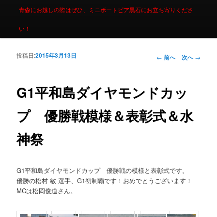
青森にお越しの際はぜひ、ミニボートピア黒石にお立ち寄りくださ
い！
投稿日:
2015年3月13日
投稿ナビゲーシ
←
前へ
次へ
→
ョン
G1平和島ダイヤモンドカッ
プ 優勝戦模様＆表彰式＆水
神祭
G1平和島ダイヤモンドカップ 優勝戦の模様と表彰式です。
優勝の松村 敏 選手、G1初制覇です！おめでとうございます！
MCは松岡俊道さん。