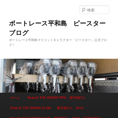
検
索
ボートレース平和島 ピースター
ブログ
ボートレース平和島マスコットキャラクター「ピースター」公式ブロ
グ！
メインメニュー
ホーム
Road to THE GRAND PRIX 面手旅打ち
メインコンテンツへ移動
サブコンテンツへ移動
Road to THE GRAND SLAM 面手旅打ち 2015
Road to THE GRAND SLAM 面手旅打ち 2015 SG第42回ボー