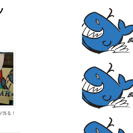
ッ
が当る！