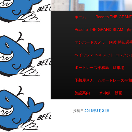
メインメニュー
ホーム
Road to THE GR
メインコンテンツへ移動
サブコンテンツへ移動
Road to THE GRAND 
オンボードカメラ 阿波 勝哉
ヘイワジマ ヘルメット コレクシ
ボートレース平和島 駐車場
予想屋さん ☆ボートレース平
施設案内
水神祭 動画
投稿日:
2016年3月21日