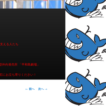
を支える人たち
型外向発売所 「平和島劇場」
石にお立ち寄りください！
投稿ナビゲー
←
前へ
次へ
→
ション