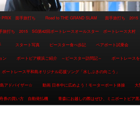
AND PRIX 面手旅打ち
Road to THE GRAND SLAM 面手旅打ち 2015
SLAM 面手旅打ち 2015 SG第42回ボートレースオールスター ボートレース大村
選手
スタート写真
ピースター食べ歩記
ペアボート試乗会
ョン
ボートピア横浜ご紹介 ～ピースター訪問記～
ボートレース
ボートレース平和島オリジナル応援ソング「水しぶきの向こう」
和島アドバイザー☆
動画 日本中に広めよう！モーターボート体操
大
舟券の買い方 自動発払機
青森にお越しの際はぜひ、ミニボートピア黒