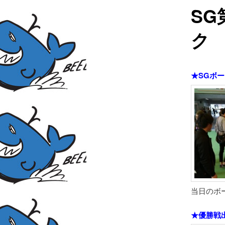
SG
ク 
★SGボ
当日のボー
★優勝戦