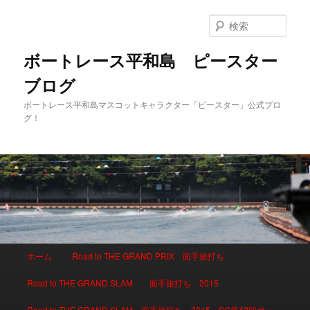
検
索
ボートレース平和島 ピースター
ブログ
ボートレース平和島マスコットキャラクター「ピースター」公式ブロ
グ！
メインメニュー
ホーム
Road to THE GRAND PRIX 面手旅打ち
メインコンテンツへ移動
サブコンテンツへ移動
Road to THE GRAND SLAM 面手旅打ち 2015
Road to THE GRAND SLAM 面手旅打ち 2015 SG第42回ボー