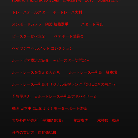
トレースオールスター ボートレース大村
オンボードカメラ 阿波 勝哉選手
スタート写真
ピースター食べ歩記
ペアボート試乗会
ヘイワジマ ヘルメット コレクション
ボートピア横浜ご紹介 ～ピースター訪問記～
ボートレースを支える人たち
ボートレース平和島 駐車場
ボートレース平和島オリジナル応援ソング「水しぶきの向こう」
予想屋さん ☆ボートレース平和島アドバイザー☆
動画 日本中に広めよう！モーターボート体操
大型外向発売所 「平和島劇場」
施設案内
水神祭 動画
舟券の買い方 自動発払機