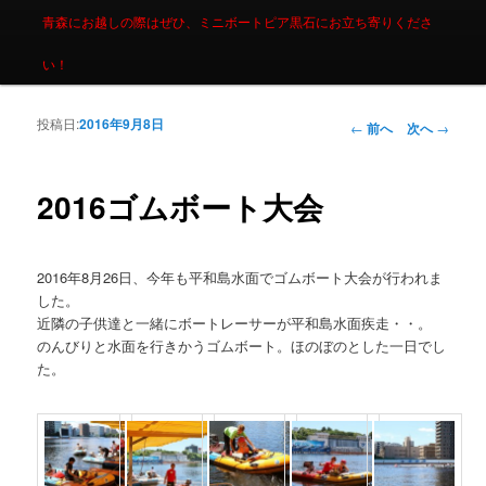
青森にお越しの際はぜひ、ミニボートピア黒石にお立ち寄りくださ
い！
投稿日:
2016年9月8日
投稿ナビゲーシ
←
前へ
次へ
→
ョン
2016ゴムボート大会
2016年8
月26日、今年も平和島水面でゴムボート大会が行われま
した。
近隣の子供達と一緒にボートレーサーが平和島水面疾走・・。
のんびりと水面を行きかうゴムボート。ほのぼのとした一日でし
た。