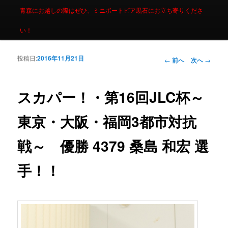
青森にお越しの際はぜひ、ミニボートピア黒石にお立ち寄りくださ
い！
投稿日:
2016年11月21日
投稿ナビゲーシ
←
前へ
次へ
→
ョン
スカパー！・第16回JLC杯～
東京・大阪・福岡3都市対抗
戦～ 優勝 4379 桑島 和宏 選
手！！