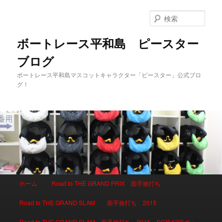
検
索
ボートレース平和島 ピースター
ブログ
ボートレース平和島マスコットキャラクター「ピースター」公式ブロ
グ！
メインメニュー
ホーム
Road to THE GRAND PRIX 面手旅打ち
メインコンテンツへ移動
サブコンテンツへ移動
Road to THE GRAND SLAM 面手旅打ち 2015
Road to THE GRAND SLAM 面手旅打ち 2015 SG第42回ボー