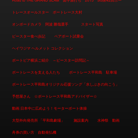
トレースオールスター ボートレース大村
オンボードカメラ 阿波 勝哉選手
スタート写真
ピースター食べ歩記
ペアボート試乗会
ヘイワジマ ヘルメット コレクション
ボートピア横浜ご紹介 ～ピースター訪問記～
ボートレースを支える人たち
ボートレース平和島 駐車場
ボートレース平和島オリジナル応援ソング「水しぶきの向こう」
予想屋さん ☆ボートレース平和島アドバイザー☆
動画 日本中に広めよう！モーターボート体操
大型外向発売所 「平和島劇場」
施設案内
水神祭 動画
舟券の買い方 自動発払機