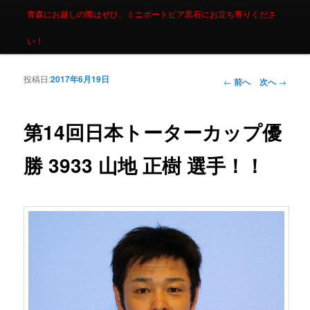
青森にお越しの際はぜひ、ミニボートピア黒石にお立ち寄りくださ
い！
投稿日:
2017年6月19日
投稿ナビゲーシ
←
前へ
次へ
→
ョン
第14回日本トーターカップ優
勝 3933 山地 正樹 選手！！