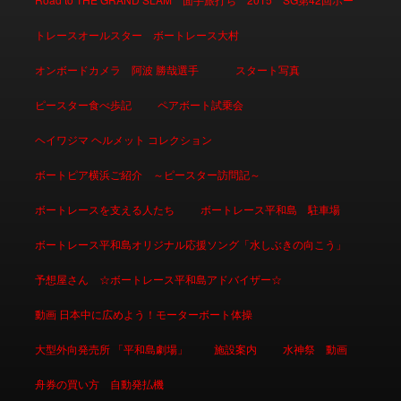
トレースオールスター ボートレース大村
オンボードカメラ 阿波 勝哉選手
スタート写真
ピースター食べ歩記
ペアボート試乗会
ヘイワジマ ヘルメット コレクション
ボートピア横浜ご紹介 ～ピースター訪問記～
ボートレースを支える人たち
ボートレース平和島 駐車場
ボートレース平和島オリジナル応援ソング「水しぶきの向こう」
予想屋さん ☆ボートレース平和島アドバイザー☆
動画 日本中に広めよう！モーターボート体操
大型外向発売所 「平和島劇場」
施設案内
水神祭 動画
舟券の買い方 自動発払機