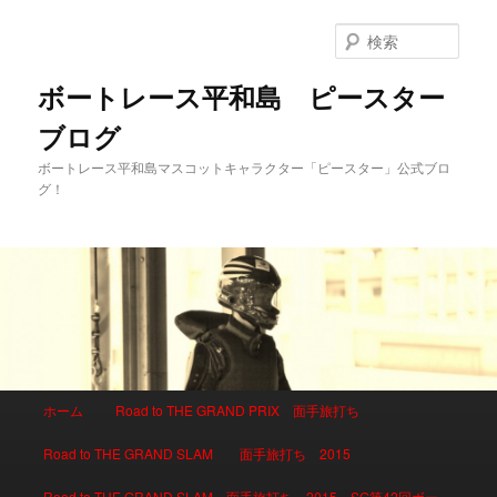
検
索
ボートレース平和島 ピースター
ブログ
ボートレース平和島マスコットキャラクター「ピースター」公式ブロ
グ！
メインメニュー
ホーム
Road to THE GRAND PRIX 面手旅打ち
メインコンテンツへ移動
サブコンテンツへ移動
Road to THE GRAND SLAM 面手旅打ち 2015
Road to THE GRAND SLAM 面手旅打ち 2015 SG第42回ボー