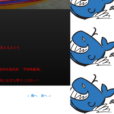
を支える人たち
型外向発売所 「平和島劇場」
石にお立ち寄りください！
投稿ナビゲー
←
前へ
次へ
→
ション