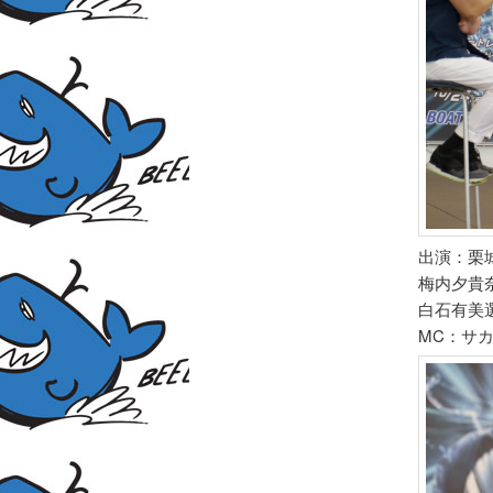
出演：栗城
梅内夕貴奈
白石有美選
MC：サ