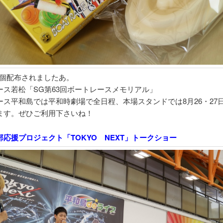
00個配布されましたあ。
ース若松「SG第63回ボートレースメモリアル」
ース平和島では平和時劇場で全日程、本場スタンドでは8月26・27
ます。ぜひご利用下さいね！
部応援プロジェクト「TOKYO NEXT」トークショー