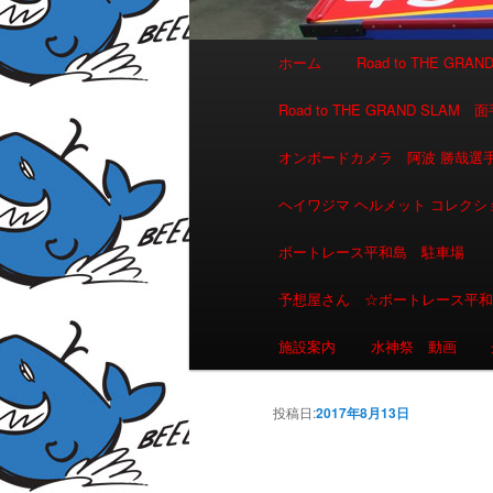
メインメニュー
ホーム
Road to THE GR
メインコンテンツへ移動
サブコンテンツへ移動
Road to THE GRAND 
オンボードカメラ 阿波 勝哉
ヘイワジマ ヘルメット コレクシ
ボートレース平和島 駐車場
予想屋さん ☆ボートレース平
施設案内
水神祭 動画
投稿日:
2017年8月13日