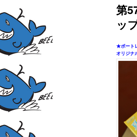
第
ップ
★ボート
オリジナ