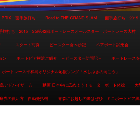
AND PRIX 面手旅打ち
Road to THE GRAND SLAM 面手旅打ち 2015
SLAM 面手旅打ち 2015 SG第42回ボートレースオールスター ボートレース大村
選手
スタート写真
ピースター食べ歩記
ペアボート試乗会
ョン
ボートピア横浜ご紹介 ～ピースター訪問記～
ボートレース
ボートレース平和島オリジナル応援ソング「水しぶきの向こう」
和島アドバイザー☆
動画 日本中に広めよう！モーターボート体操
大
舟券の買い方 自動発払機
青森にお越しの際はぜひ、ミニボートピア黒