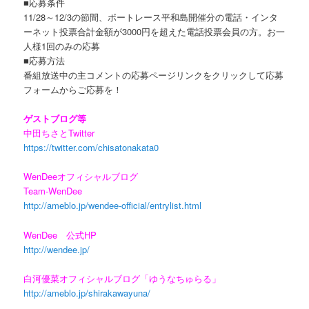
■応募条件
11/28～12/3の節間、ボートレース平和島開催分の電話・インタ
ーネット投票合計金額が3000円を超えた電話投票会員の方。お一
人様1回のみの応募
■応募方法
番組放送中の主コメントの応募ページリンクをクリックして応募
フォームからご応募を！
ゲストブログ等
中田ちさとTwitter
https://twitter.com/chisatonakata0
WenDeeオフィシャルブログ
Team-WenDee
http://ameblo.jp/wendee-official/entrylist.html
WenDee 公式HP
http://wendee.jp/
白河優菜オフィシャルブログ「ゆうなちゅらる」
http://ameblo.jp/shirakawayuna/