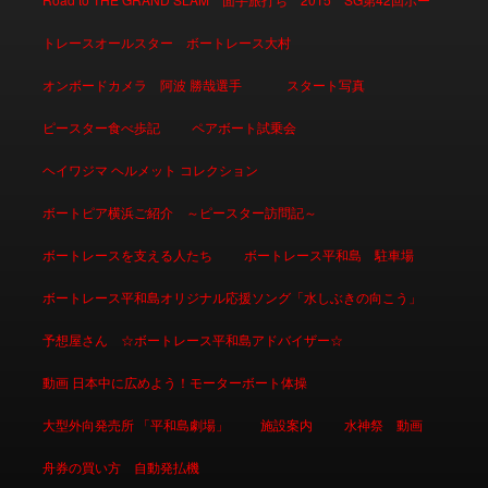
トレースオールスター ボートレース大村
オンボードカメラ 阿波 勝哉選手
スタート写真
ピースター食べ歩記
ペアボート試乗会
ヘイワジマ ヘルメット コレクション
ボートピア横浜ご紹介 ～ピースター訪問記～
ボートレースを支える人たち
ボートレース平和島 駐車場
ボートレース平和島オリジナル応援ソング「水しぶきの向こう」
予想屋さん ☆ボートレース平和島アドバイザー☆
動画 日本中に広めよう！モーターボート体操
大型外向発売所 「平和島劇場」
施設案内
水神祭 動画
舟券の買い方 自動発払機