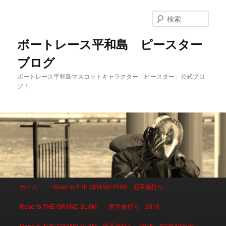
検
索
ボートレース平和島 ピースター
ブログ
ボートレース平和島マスコットキャラクター「ピースター」公式ブロ
グ！
メインメニュー
ホーム
Road to THE GRAND PRIX 面手旅打ち
メインコンテンツへ移動
サブコンテンツへ移動
Road to THE GRAND SLAM 面手旅打ち 2015
Road to THE GRAND SLAM 面手旅打ち 2015 SG第42回ボー