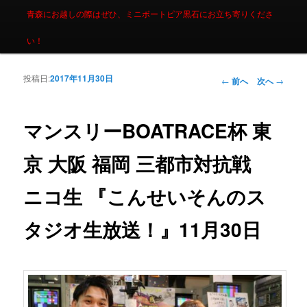
青森にお越しの際はぜひ、ミニボートピア黒石にお立ち寄りくださ
い！
投稿日:
2017年11月30日
投稿ナビゲーシ
←
前へ
次へ
→
ョン
マンスリーBOATRACE杯 東
京 大阪 福岡 三都市対抗戦
ニコ生 『こんせいそんのス
タジオ生放送！』11月30日