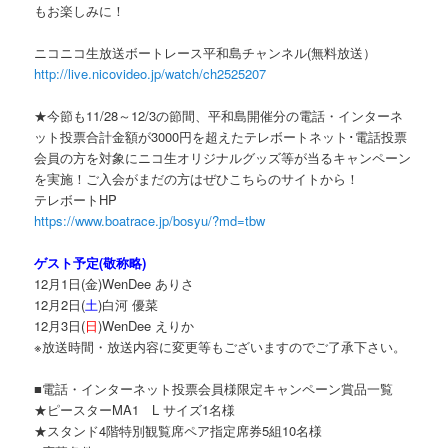
もお楽しみに！
ニコニコ生放送ボートレース平和島チャンネル(無料放送）
http://live.nicovideo.jp/watch/ch2525207
★今節も11/28～12/3の節間、平和島開催分の電話・インターネ
ット投票合計金額が3000円を超えたテレボートネット･電話投票
会員の方を対象にニコ生オリジナルグッズ等が当るキャンペーン
を実施！ご入会がまだの方はぜひこちらのサイトから！
テレボートHP
https://www.boatrace.jp/bosyu/?md=tbw
ゲスト予定(敬称略)
12月1日(金)WenDee ありさ
12月2日(
土
)白河 優菜
12月3日(
日
)WenDee えりか
※放送時間・放送内容に変更等もございますのでご了承下さい。
■電話・インターネット投票会員様限定キャンペーン賞品一覧
★ピースターMA1 L サイズ1名様
★スタンド4階特別観覧席ペア指定席券5組10名様