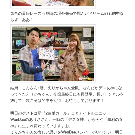
気合の最終レースも尼崎の場外発売で挑んだドリーム戦も的中な
らず！ああ！
結局、こんさん1勝、えりかちゃん全敗。なんだかデス女神にな
ってきたえりかちゃん。今節最終日にも再登場。長いトンネルを
抜けて、次こそは的中を期待！お待ちしております！
明日のゲストは新『2連単ガール』ことアイドルユニット
WenDeeのありささん。一時の『デス女神』から今や『勝利の女
神』に生まれ変わっていますよお。
えりかちゃんの悔しい思いをWenDeeメンバーがリベンジ！明日