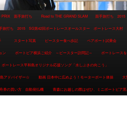
AND PRIX 面手旅打ち
Road to THE GRAND SLAM 面手旅打ち 2015
SLAM 面手旅打ち 2015 SG第42回ボートレースオールスター ボートレース大村
選手
スタート写真
ピースター食べ歩記
ペアボート試乗会
ョン
ボートピア横浜ご紹介 ～ピースター訪問記～
ボートレース
ボートレース平和島オリジナル応援ソング「水しぶきの向こう」
和島アドバイザー☆
動画 日本中に広めよう！モーターボート体操
大
舟券の買い方 自動発払機
青森にお越しの際はぜひ、ミニボートピア黒