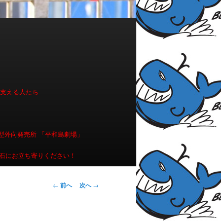
を支える人たち
型外向発売所 「平和島劇場」
石にお立ち寄りください！
投稿ナビゲー
←
前へ
次へ
→
ション