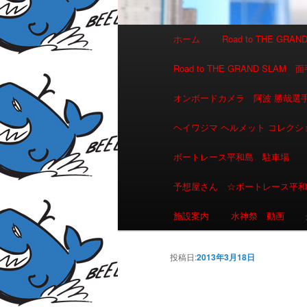
メインメニュー
ホーム
Road to THE GR
メインコンテンツへ移動
サブコンテンツへ移動
Road to THE GRAND 
オンボードカメラ 阿波 勝哉
ヘイワジマ ヘルメット コレクシ
ボートレース平和島 駐車場
予想屋さん ☆ボートレース平
施設案内
水神祭 動画
投稿日:
2013年3月18日