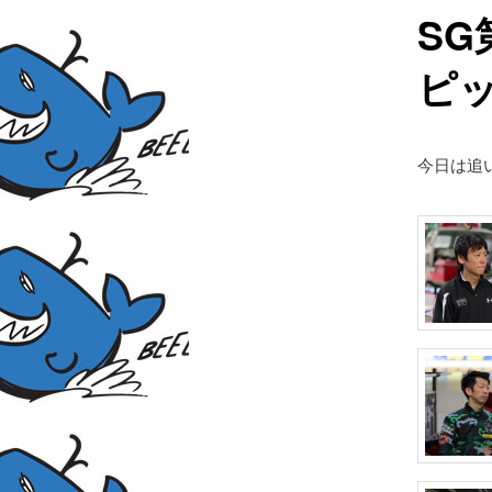
SG
ピ
今日は追