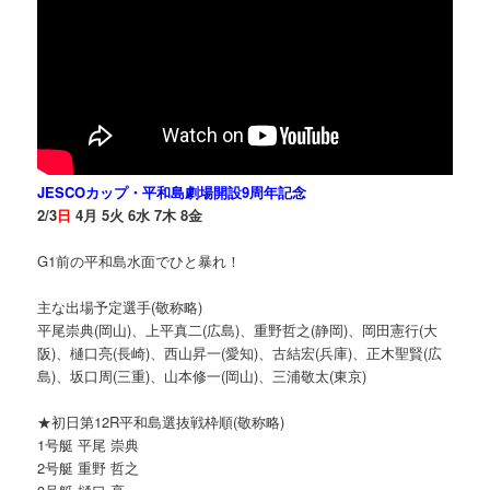
JESCOカップ・平和島劇場開設9周年記念
2/3
日
4月 5火 6水 7木 8金
G1前の平和島水面でひと暴れ！
主な出場予定選手(敬称略)
平尾崇典(岡山)、上平真二(広島)、重野哲之(静岡)、岡田憲行(大
阪)、樋口亮(長崎)、西山昇一(愛知)、古結宏(兵庫)、正木聖賢(広
島)、坂口周(三重)、山本修一(岡山)、三浦敬太(東京)
★初日第12R平和島選抜戦枠順(敬称略)
1号艇 平尾 崇典
2号艇 重野 哲之