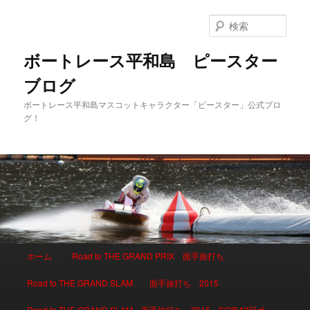
検
索
ボートレース平和島 ピースター
ブログ
ボートレース平和島マスコットキャラクター「ピースター」公式ブロ
グ！
メインメニュー
ホーム
Road to THE GRAND PRIX 面手旅打ち
メインコンテンツへ移動
サブコンテンツへ移動
Road to THE GRAND SLAM 面手旅打ち 2015
Road to THE GRAND SLAM 面手旅打ち 2015 SG第42回ボー