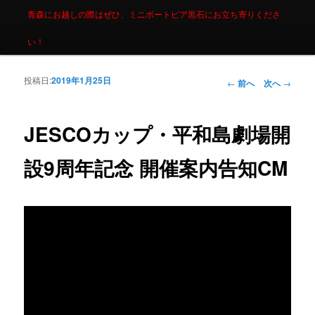
青森にお越しの際はぜひ、ミニボートピア黒石にお立ち寄りくださ
い！
投稿日:
2019年1月25日
投稿ナビゲーシ
←
前へ
次へ
→
ョン
JESCOカップ・平和島劇場開
設9周年記念 開催案内告知CM