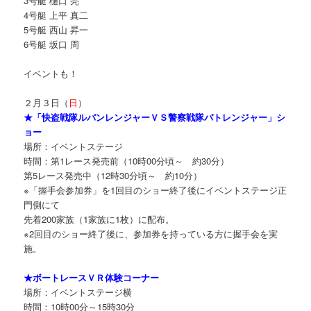
3号艇 樋口 亮
4号艇 上平 真二
5号艇 西山 昇一
6号艇 坂口 周
イベントも！
２月３日（
日
）
★「快盗戦隊ルパンレンジャーＶＳ警察戦隊パトレンジャー」シ
ョー
場所：イベントステージ
時間：第1レース発売前（10時00分頃～ 約30分）
第5レース発売中（12時30分頃～ 約10分）
※「握手会参加券」を1回目のショー終了後にイベントステージ正
門側にて
先着200家族（1家族に1枚）に配布。
※2回目のショー終了後に、参加券を持っている方に握手会を実
施。
★ボートレースＶＲ体験コーナー
場所：イベントステージ横
時間：10時00分～15時30分