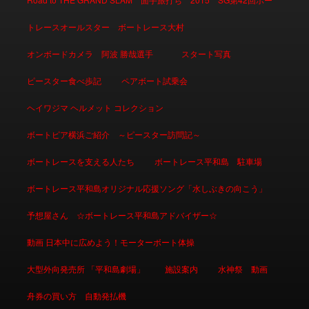
トレースオールスター ボートレース大村
オンボードカメラ 阿波 勝哉選手
スタート写真
ピースター食べ歩記
ペアボート試乗会
ヘイワジマ ヘルメット コレクション
ボートピア横浜ご紹介 ～ピースター訪問記～
ボートレースを支える人たち
ボートレース平和島 駐車場
ボートレース平和島オリジナル応援ソング「水しぶきの向こう」
予想屋さん ☆ボートレース平和島アドバイザー☆
動画 日本中に広めよう！モーターボート体操
大型外向発売所 「平和島劇場」
施設案内
水神祭 動画
舟券の買い方 自動発払機